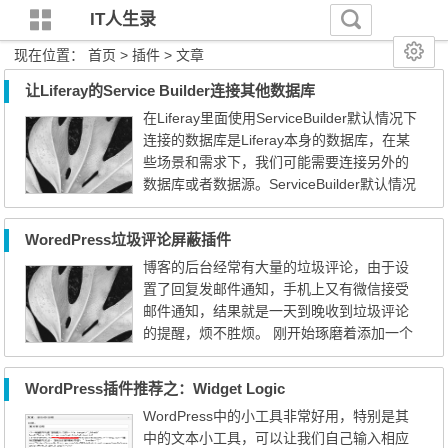
IT人生录
现在位置：
首页
> 插件 > 文章
让Liferay的Service Builder连接其他数据库
在Liferay里面使用ServiceBuilder默认情况下
连接的数据库是Liferay本身的数据库，在某
些场景和需求下，我们可能需要连接另外的
数据库或者数据源。ServiceBuilder默认情况
下已经提供了相关的支持，需要做下简单的
配置。 第一步，在service.xml里面为对应的
WoredPress垃圾评论屏蔽插件
实体指定对应的数据源等。在entity里面定义
博客的后台经常有大量的垃圾评论，由于设
data-source、session-factory、tx-manager
置了回复发邮件通知，手机上又有微信接受
在对应的entity里面添加如下配置， data-sou
邮件通知，结果就是一天到晚收到垃圾评论
rce="sampleDataSour...
的提醒，烦不胜烦。 刚开始琢磨着添加一个
验证码来屏蔽垃圾评论，但是发现添加了验
证码没有作用，难道这些垃圾评论不是程序
WordPress插件推荐之：Widget Logic
生成的？还是WordPress有漏洞？不得而
WordPress中的小工具非常好用，特别是其
知。 在搜索插件的时候发现了一个叫Akismet
中的文本小工具，可以让我们自己输入相应
的插件，对于屏蔽这些垃圾评论有奇效。 可