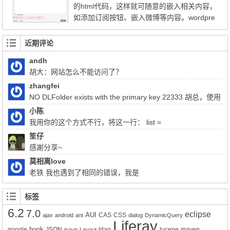
的html代码，这样就可随意的嵌入相关内容，
以在wordpress的后台插件管理处搜索...
如添加订阅按钮、嵌入微博等内容。wordpre
ss并且提供了配置，可以让这些小工具在首
页或者是非首页显示，非常 好用。 但是这里
近期评论
的控制不够精细，比如我添加了一个邮件订
andh
阅，但是这个订阅，我只想要在某个栏目或
胡大：网站怎么不能访问了？
者某几个栏目的侧边栏出现这个小工具，或
者是只出现在搜索结果上，或者是...
zhangfei
NO DLFolder exists with the primary key 22333 胡总，使用
liferay上传文件报了这个错，该怎么解决
小陈
我用你的这个方式不行，将这一行： list =
(List)QueryUtil.list(q, getDialect(),start, end, false); 注释掉换成：
笙仔
list = q.list();前面的：Query q = session.createQuery(sql); 换成
感謝分享~
Query q = session.createSQLQuery(HQL).addEntity("这里是xx-
莫相离love
service.xml的名称", 类名Impl.class);就可以实现查询功能了。但是
老铁 我也遇到了相同的错误，我是
有个问题就是只能得到该类的所有属性所对应的值，其它类的值无
Liferay7.0.4+openldap2.4报的这个错，请问你解决了吗？
法获得。比如我们的sql写联查就只能得到其中一张表的数据而不是
标签
该SQL语句查询到的所有数据。求教该如何解决的好呢？
6.2
7.0
eclipse
AUI
CAS
CSS
ajax
android
ant
dialog
DynamicQuery
Liferay
hook
google
JSON
ldap
lucene
maven
jsoup
Layout