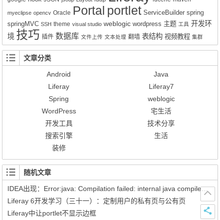
Portal
portlet
ServiceBuilder
spring
Oracle
myeclipse
opencv
weblogic
开发环
springMVC
wordpress
主题
theme
SSH
visual studio
工具
技巧
数据库
境
表结构
视频教程
插件
翻墙
文件上传
文本处理
集群
文章分类
Android
Java
Liferay
Liferay7
Spring
weblogic
WordPress
宅生活
开发工具
技术分享
搜索引擎
生活
装修
随机文章
IDEA出现：Error:java: Compilation failed: internal java compiler error
Liferay 6开发学习（三十一）：定制用户的私有页与公有页
Liferay中让portlet不显示边框