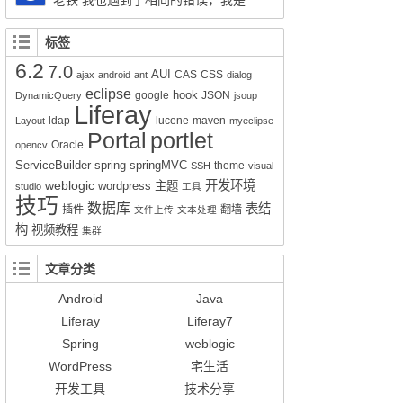
老铁 我也遇到了相同的错误，我是
session.createSQLQuery(HQL).addEntity("这
Liferay7.0.4+openldap2.4报的这个错，请问你
里是xx-service.xml的名称", 类名Impl.class);就
解决了吗？
标签
可以实现查询功能了。但是有个问题就是只能
6.2
7.0
得到该类的所有属性所对应的值，其它类的值
AUI
CAS
CSS
ajax
android
ant
dialog
无法获得。比如我们的sql写联查就只能得到其
eclipse
hook
google
JSON
DynamicQuery
jsoup
Liferay
中一张表的数据而不是该SQL语句查询到的所
ldap
lucene
maven
Layout
myeclipse
有数据。求教该如何解决的好呢？
Portal
portlet
Oracle
opencv
ServiceBuilder
spring
springMVC
theme
SSH
visual
weblogic
开发环境
wordpress
主题
studio
工具
技巧
数据库
表结
插件
翻墙
文件上传
文本处理
构
视频教程
集群
文章分类
Android
Java
Liferay
Liferay7
Spring
weblogic
WordPress
宅生活
开发工具
技术分享