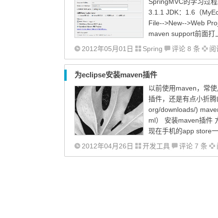
SpringMVC的学习过程。 
3.1.1 JDK：1.6（My
File-->New-->Web
maven support前面
2012年05月01日
Spring
评论 8 条
阅读
为eclipse安装maven插件
以前使用maven，常使用m
插件，还是有点小折腾的，特记录
org/downloads/) mave
ml） 安装maven插件 方
现在手机的app stor
2012年04月26日
开发工具
评论 7 条