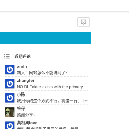
近期评论
andh
胡大：网站怎么不能访问了？
zhangfei
NO DLFolder exists with the primary
key 22333 胡总，使用liferay上传文件报了这
小陈
个错，该怎么解决
我用你的这个方式不行，将这一行： list
= (List)QueryUtil.list(q, getDialect(),start, end,
笙仔
false); 注释掉换成：list = q.list();前面的：
感謝分享~
Query q = session.createQuery(sql); 换成
莫相离love
Query q =