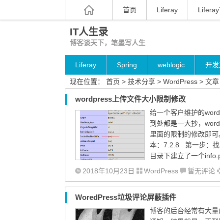
首页
Liferay
Liferay
IT人生录
博客谈天下，笔墨写人生
Liferay
Spring
weblogic
开发
现在位置：
首页
>
技术分享
>
WordPress
> 文章
wordpress上传文件大小限制修改
给一个客户维护的wor
到处都是一大抄，word
里面的限制的修改即可。 我
本：7.2.8 第一步：
目录下建立了一个info.ph
2018年10月23日
WordPress
暂无评论
WoredPress垃圾评论屏蔽插件
博客的后台经常有大量