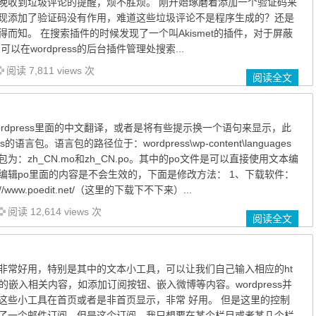
晚收到垃圾评论的提醒，烦不胜烦。 刚开始琢磨着添加一个验证码来
现添加了验证码没有作用，难道这些垃圾评论不是程序生成的？还是
？不得而知。 在搜索插件的时候发现了一个叫Akismet的插件，对于屏蔽
以在wordpress的后台插件管理处搜索...
阅读 7,811 views 次
阅读全文
rdpress里面的中文翻译，或者是将有些提示换一个语句来显示，此
的语言包。语言包的路径位于：wordpress\wp-content\languages
：zh_CN.mo和zh_CN.po。其中的po文件是可以直接使用文本编
编辑po里面的内容是不会生效的，下面是修改方法： 1、下载软件：
://www.poedit.net/（这里的下载下不下来）...
阅读 12,614 views 次
阅读全文
小工具非常好用，特别是其中的文本小工具，可以让我们自己输入相应的ht
的嵌入相关内容，如添加订阅按钮、嵌入微博等内容。wordpress并
这些小工具在首页或者是非首页显示，非常 好用。 但是这里的控制
了一个邮件订阅，但是这个订阅，我只想要在某个栏目或者某几个栏