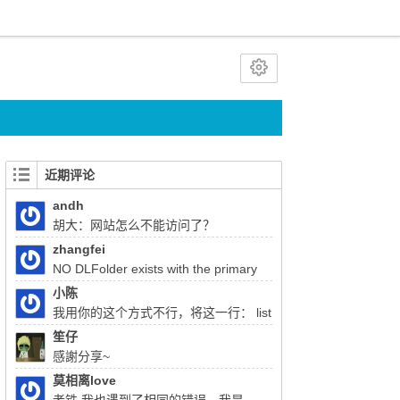
近期评论
andh
胡大：网站怎么不能访问了？
zhangfei
NO DLFolder exists with the primary
key 22333 胡总，使用liferay上传文件报了这
小陈
个错，该怎么解决
我用你的这个方式不行，将这一行： list
= (List)QueryUtil.list(q, getDialect(),start, end,
笙仔
false); 注释掉换成：list = q.list();前面的：
感謝分享~
Query q = session.createQuery(sql); 换成
莫相离love
Query q =