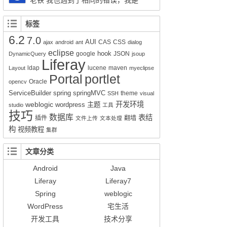
老铁 我也遇到了相同的错误，我是
session.createSQLQuery(HQL).addEntity("这
Liferay7.0.4+openldap2.4报的这个错，请问你
里是xx-service.xml的名称", 类名Impl.class);就
解决了吗？
标签
可以实现查询功能了。但是有个问题就是只能
6.2
7.0
得到该类的所有属性所对应的值，其它类的值
AUI
CAS
CSS
ajax
android
ant
dialog
无法获得。比如我们的sql写联查就只能得到其
eclipse
hook
google
JSON
DynamicQuery
jsoup
Liferay
中一张表的数据而不是该SQL语句查询到的所
ldap
lucene
maven
Layout
myeclipse
有数据。求教该如何解决的好呢？
Portal
portlet
Oracle
opencv
ServiceBuilder
spring
springMVC
theme
SSH
visual
weblogic
开发环境
wordpress
主题
studio
工具
技巧
数据库
表结
插件
翻墙
文件上传
文本处理
构
视频教程
集群
文章分类
Android
Java
Liferay
Liferay7
Spring
weblogic
WordPress
宅生活
开发工具
技术分享