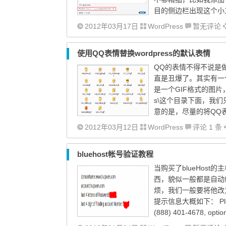
目的侧边栏出现这个小
2012年03月17日
WordPress
暂无评论
使用QQ表情替换wordpress的默认表情
QQ的表情不得不说是做
直是丑爆了。其实有一个
是一个GIF格式的图片，word
s\这个目录下面，我
意的是，尽量的将QQ表
2012年03月12日
WordPress
评论 1 条
bluehost帐号验证教程
当购买了blueHos
西，貌似一般都是自动
烦，我们一般要将他改
提示信息大概如下： Please ver
(888) 401-4678, optio