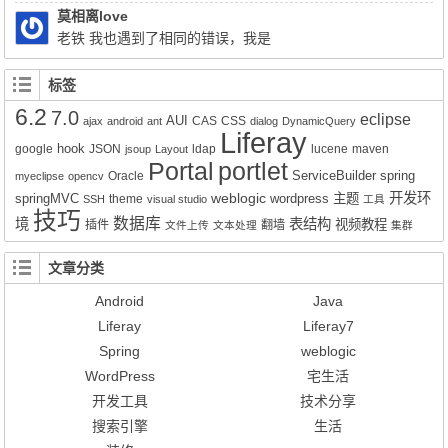
Query q = session.createSQLQuery(HQL).addEntity("这里是xx-
莫相离love
service.xml的名称", 类名Impl.class);就可以实现查询功能了。但是
老铁 我也遇到了相同的错误，我是
有个问题就是只能得到该类的所有属性所对应的值，其它类的值无
Liferay7.0.4+openldap2.4报的这个错，请问你解决了吗？
法获得。比如我们的sql写联查就只能得到其中一张表的数据而不是
标签
该SQL语句查询到的所有数据。求教该如何解决的好呢？
6.2
7.0
eclipse
AUI
CAS
CSS
ajax
android
ant
dialog
DynamicQuery
Liferay
hook
google
JSON
ldap
lucene
maven
jsoup
Layout
Portal
portlet
ServiceBuilder
spring
Oracle
myeclipse
opencv
weblogic
开发环
springMVC
wordpress
主题
theme
SSH
visual studio
工具
技巧
数据库
境
表结构
视频教程
插件
翻墙
文件上传
文本处理
集群
文章分类
Android
Java
Liferay
Liferay7
Spring
weblogic
WordPress
宅生活
开发工具
技术分享
搜索引擎
生活