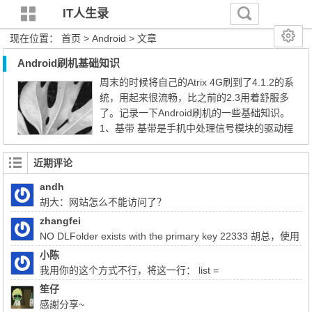
IT人生录
现在位置：
首页
>
Android
> 文章
Android刷机基础知识
周末的时候将自己的Atrix 4G刷到了4.1.2的系
统，用起来很流畅，比之前的2.3用着舒服多
了。记录一下Android刷机的一些基础知识。
1、基带 基带是手机中处理信号模块的驱动程
序，也就是调整解调器的驱动程序。不同的
版本的手机针对不同国家的运营商有一定的
近期评论
优化，通过刷基带可以调整手机的信号强
andh
弱。 2、底包 底包算是MOTO手机的专有东
胡大：网站怎么不能访问了？
西，可以将此看作一个手机系统的骨架。通
过MOTO专用的刷机工具RSD Lite刷...
zhangfei
NO DLFolder exists with the primary key 22333 胡总，使用
liferay上传文件报了这个错，该怎么解决
小陈
我用你的这个方式不行，将这一行： list =
(List)QueryUtil.list(q, getDialect(),start, end, false); 注释掉换成：
笙仔
list = q.list();前面的：Query q = session.createQuery(sql); 换成
感謝分享~