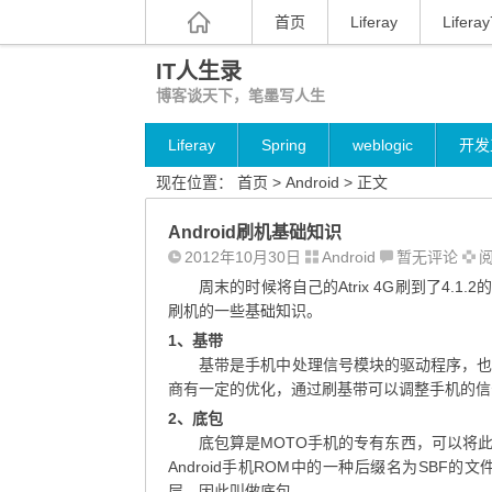
首页
Liferay
Liferay
IT人生录
博客谈天下，笔墨写人生
Liferay
Spring
weblogic
开发
现在位置：
首页
>
Android
> 正文
Android刷机基础知识
2012年10月30日
Android
暂无评论
阅
周末的时候将自己的Atrix 4G刷到了4.1
刷机的一些基础知识。
1、基带
基带是手机中处理信号模块的驱动程序，
商有一定的优化，通过刷基带可以调整手机的信
2、底包
底包算是MOTO手机的专有东西，可以将此看
Android手机ROM中的一种后缀名为SB
层，因此叫做底包。