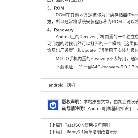
3、ROM
ROM在其他地方是被称为只读存储器(Read 
方，所以通常将系统安装程序称为ROM，可以
4、Recovery
Android上的Recover手机内置的一
现问题的时候仍然可以打开的一个模式（这类似WINP
恢复出厂设置）和Update（通常用于安装升级包，u
MOTO手机内置的Revovery不太好用，通常刷
下载地址：
一键A4G-recovery-5.0.2.7.r
android
刷机
版权声明：
本站原创文章，由
胡启稳
发
转载请注明：
Android刷机基础知识 | I
【上篇】
FastJSON使用技巧两则
【下篇】
Liferay6.1简单增删改查示例