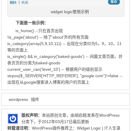
widget logic使用示例
下面是一些示例：
is_home() --只在首页出现
!is_page('about') -- 除了'about'外的所有页面
is_category(array(5,9,10,11)) -- 出现在分类ID为5，9，10，11
等的页面上
is_single() && in_category('baked-goods') -- 间篇文章页面，并
表页页的分类为baked-goods
current_user_can('level_10') -- 根据用户的级别显示
strpos($_SERVER['HTTP_REFERER'], "google.com")!=false --
出现在从google搜索进入博客的用户的页面上
wordpress
插件
版权声明：
本站原创文章，由
胡启稳
发表在
WordPress
分类下，于2012年03月17日最后更新
转载请注明：
WordPress插件推荐之：Widget Logic | IT人生录