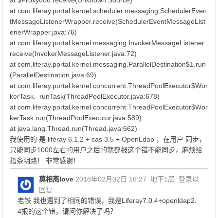
at $Proxy606.receive(Unknown Source)
at com.liferay.portal.kernel.scheduler.messaging.SchedulerEven
tMessageListenerWrapper.receive(SchedulerEventMessageList
enerWrapper.java:76)
at com.liferay.portal.kernel.messaging.InvokerMessageListener.
receive(InvokerMessageListener.java:72)
at com.liferay.portal.kernel.messaging.ParallelDestination$1.run
(ParallelDestination.java:69)
at com.liferay.portal.kernel.concurrent.ThreadPoolExecutor$Wor
kerTask._runTask(ThreadPoolExecutor.java:678)
at com.liferay.portal.kernel.concurrent.ThreadPoolExecutor$Wor
kerTask.run(ThreadPoolExecutor.java:589)
at java.lang.Thread.run(Thread.java:662)
我使用的 是 liferay 6.1.2 + cas 3.5 + OpenLdap ，在用户 同步，
只能同步1000左右的用户之后的就都报这个错不能同步，麻烦给
指条明路！ 非常感谢！
莫相离love
2018年02月02日 16:27
地下1层
登录以
回复
老铁 我也遇到了相同的错误，我是Liferay7.0.4+openldap2.
4报的这个错，请问你解决了吗？