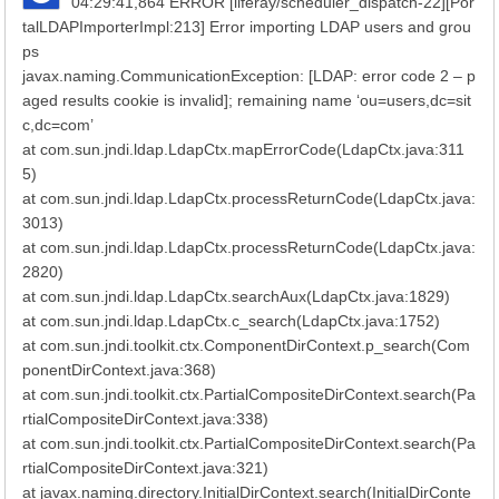
04:29:41,864 ERROR [liferay/scheduler_dispatch-22][Por
talLDAPImporterImpl:213] Error importing LDAP users and grou
ps
javax.naming.CommunicationException: [LDAP: error code 2 – p
aged results cookie is invalid]; remaining name ‘ou=users,dc=sit
c,dc=com’
at com.sun.jndi.ldap.LdapCtx.mapErrorCode(LdapCtx.java:311
5)
at com.sun.jndi.ldap.LdapCtx.processReturnCode(LdapCtx.java:
3013)
at com.sun.jndi.ldap.LdapCtx.processReturnCode(LdapCtx.java:
2820)
at com.sun.jndi.ldap.LdapCtx.searchAux(LdapCtx.java:1829)
at com.sun.jndi.ldap.LdapCtx.c_search(LdapCtx.java:1752)
at com.sun.jndi.toolkit.ctx.ComponentDirContext.p_search(Com
ponentDirContext.java:368)
at com.sun.jndi.toolkit.ctx.PartialCompositeDirContext.search(Pa
rtialCompositeDirContext.java:338)
at com.sun.jndi.toolkit.ctx.PartialCompositeDirContext.search(Pa
rtialCompositeDirContext.java:321)
at javax.naming.directory.InitialDirContext.search(InitialDirConte