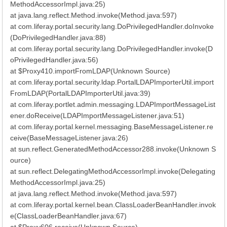
MethodAccessorImpl.java:25)
at java.lang.reflect.Method.invoke(Method.java:597)
at com.liferay.portal.security.lang.DoPrivilegedHandler.doInvoke
(DoPrivilegedHandler.java:88)
at com.liferay.portal.security.lang.DoPrivilegedHandler.invoke(D
oPrivilegedHandler.java:56)
at $Proxy410.importFromLDAP(Unknown Source)
at com.liferay.portal.security.ldap.PortalLDAPImporterUtil.import
FromLDAP(PortalLDAPImporterUtil.java:39)
at com.liferay.portlet.admin.messaging.LDAPImportMessageList
ener.doReceive(LDAPImportMessageListener.java:51)
at com.liferay.portal.kernel.messaging.BaseMessageListener.re
ceive(BaseMessageListener.java:26)
at sun.reflect.GeneratedMethodAccessor288.invoke(Unknown S
ource)
at sun.reflect.DelegatingMethodAccessorImpl.invoke(Delegating
MethodAccessorImpl.java:25)
at java.lang.reflect.Method.invoke(Method.java:597)
at com.liferay.portal.kernel.bean.ClassLoaderBeanHandler.invok
e(ClassLoaderBeanHandler.java:67)