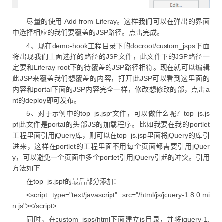
尽量的使用 Add from Liferay。这样我们可以在弹出的界面
中选择相应的我们要覆盖的JSP路径。点击完成。
4、现在demo-hook工程目录下的docroot/custom_jsps下面
将出现我们上面选择的路径的JSP文件，此文件下的JSP路径一
定要和Liferay root下的待覆盖的JSP路径相符。现在就可以编辑
此JSP来覆盖我们想覆盖的内容，打开此JSP可以看到这里面的
内容和portal下面的JSP内容完全一样，修改想修改的部，点击a
nt的deploy即可发布。
5、对于示例中的top_js.jspf文件，可以做什么呢？top_js.js
pf此文件是portal的头部JS的加载程序。比如我要在我的portlet
工程里面引用jQuery库，则可以在top_js.jsp里面将jQuery的库引
进来，这样在portlet的工程里面不用每个页面都需要引用jQuer
y，可以避免一个页面中多个portlet引用jQuery引起的冲突。引用
方法如下
在top_js.jspf的最后部分添加：
<script type="text/javascript" src="/html/js/jquery-1.8.0.mi
n.js"></script>
同时，在custom_jsps/html下面建立js目录，并将jquery-1.