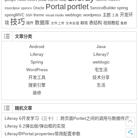
Portal
portlet
ServiceBuilder
spring
Oracle
myeclipse
opencv
weblogic
开发环
springMVC
wordpress
主题
theme
SSH
visual studio
工具
技巧
数据库
境
表结构
视频教程
插件
翻墙
文件上传
文本处理
集群
文章分类
Android
Java
Liferay
Liferay7
Spring
weblogic
WordPress
宅生活
开发工具
技术分享
搜索引擎
生活
装修
随机文章
Liferay 6开发学习（三十）：跨页面Portlet之间的调用与数据传递
Liferay 6.2弹出层/弹出框的实现
Liferay中Portal.properties常用配置参数