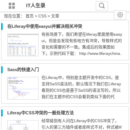
IT人生录
现在位置：
首页
> CSS > 文章
在Liferay中使用easyui并解决相关冲突
有些场景下，我们希望在liferay里面使用easy
ui，但是会发现有些地方有冲突，导致样式的
变化和需要的不一致。集成后的效果图如
下。示例代码下载： http://www.liferaychina.
com/doc/-/document_library_display/X4Joh
HySpHmr/view/21928 使用说明 在Liferay中
Sass的快速入门
使用easyui，基本上是不需要做多少调整的，
在Liferay中，特别是主题开发中的CSS，是
有冲突的地方主要集成在三个地方： 1、icon
支持SaSS语法的，默认情况下我们在Liferay
图标； 2、文本框，比如分页、combobox等
看到的CSS也是基于SaSS的语法写的，所以
3、有悬浮的，也就...
我们在主题中的CSS会看到类似下面的代
码。 在上面的代码中我们看到有变量，有嵌
套等，这就是SaSS的语法。使用SaSS会非
Liferay中CSS冲突的一般处理方法
常方便的我们写CSS，在Liferay中当我们使
经常碰到有人问在Liferay中的CSS冲突了，
用ant部署的时候会自动的将我们写的sass语
引入的第三方插件或者库样式不对，样式被lif
法的内容编译成CSS，不需要我们手动的编