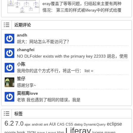
eray覆盖了等等问题，归结起来主要有两种
译，也不需要安装编译环境，很方便。 &n...
情况： 第三库的样式被liferay中的样式给覆
盖了； 第三库中某些地方不需要样式的被lifer
ay添加了新的样式。 CSS的样式问题，相对
近期评论
是比较容易解决的问题，需要了解的是CSS
andh
的样式继承与优先级的基础知识。 CSS的样
胡大：网站怎么不能访问了？
式优先级 首先来看一下典型的DOM结构图 我
们写CSS样式的时候，一...
zhangfei
NO DLFolder exists with the primary key 22333 胡总，使用
liferay上传文件报了这个错，该怎么解决
小陈
我用你的这个方式不行，将这一行： list =
(List)QueryUtil.list(q, getDialect(),start, end, false); 注释掉换成：
笙仔
list = q.list();前面的：Query q = session.createQuery(sql); 换成
感謝分享~
Query q = session.createSQLQuery(HQL).addEntity("这里是xx-
莫相离love
service.xml的名称", 类名Impl.class);就可以实现查询功能了。但是
老铁 我也遇到了相同的错误，我是
有个问题就是只能得到该类的所有属性所对应的值，其它类的值无
Liferay7.0.4+openldap2.4报的这个错，请问你解决了吗？
法获得。比如我们的sql写联查就只能得到其中一张表的数据而不是
标签
该SQL语句查询到的所有数据。求教该如何解决的好呢？
6.2
7.0
eclipse
AUI
CAS
CSS
ajax
android
ant
dialog
DynamicQuery
Liferay
hook
google
JSON
ldap
lucene
maven
jsoup
Layout