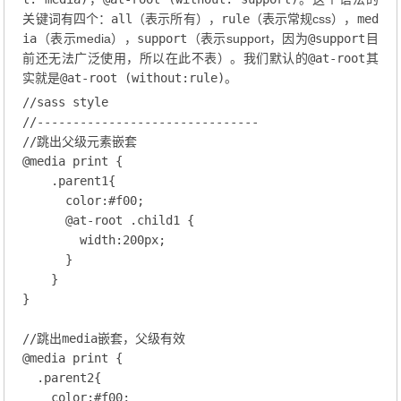
关键词有四个：
all
（表示所有），
rule
（表示常规css），
med
ia
（表示media），
support
（表示support，因为
@support
目
前还无法广泛使用，所以在此不表）。我们默认的
@at-root
其
实就是
@at-root (without:rule)
。
//sass style
//-------------------------------
//跳出父级元素嵌套
@
media
 print
 {
.parent1
{

color
:
#f00
;
@at-root
 .child1
 {
width
:
200
px;
      }

    }

}

//跳出media嵌套，父级有效
@
media
 print
 {
.parent2
{

color
:
#f00
;