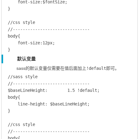
font-size
:$fontSize;
}

//css style
//-------------------------------
body
{

font-size
:
12
px;
默认变量
sass的默认变量仅需要在值后面加上
!default
即可。
//sass style
//-------------------------------
$baseLineHeight
:        
1.5
 !default;
body
{

line-height
: $baseLineHeight;
}

//css style
//-------------------------------
body
{
