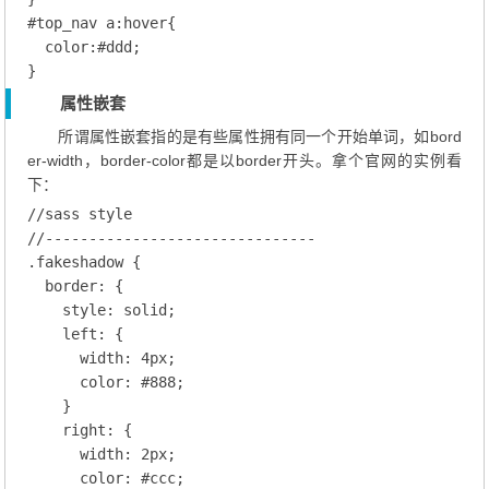
#top_nav
a
:hover
{

color
:
#ddd
;
属性嵌套
所谓属性嵌套指的是有些属性拥有同一个开始单词，如bord
er-width，border-color都是以border开头。拿个官网的实例看
下：
//sass style
//-------------------------------
.fakeshadow
 {

border
: {

    style: solid;
left
: {

      width: 
4
px;
color
: 
#888
;
    }

right
: {

      width: 
2
px;
color
: 
#ccc
;