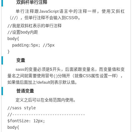
双斜杆单行注释
单行注释跟JavaScript语言中的注释一样，使用又斜杠
（
//
），但单行注释不会输入到CSS中。
//我是双斜杠表示的单行注释
//设置body内距
body
{

padding
:
5
px;
//5px
变量
sass的变量必须是$开头，后面紧跟变量名，而变量值和变
量名之间就需要使用冒号(:)分隔开（就像CSS属性设置一样），
如果值后面加上!default则表示默认值。
普通变量
定义之后可以在全局范围内使用。
//sass style
//-------------------------------
$fontSize
: 
12
px;
body
{
