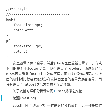
//css style
//-------------------------------
body
{

font-size
:
14
px;
color
:
#fff
;
p
{

font-size
:
12
px;
color
:
#fff
;
这里设置了两个变量，然后在body里面重新设置了下，有点
不同的是对于
$color
变量，我们设置了
!global
。通过编译后
的css可以看到
font-size
取值不同，而
color
取值相同。与上
面的机制对比就会发现默认在选择器里面的变量为局部变量，而
只有设置了
!global
之后才会成为全局变量。
关于变量的详细分析请查阅
sass揭秘之变量
嵌套(Nesting)
sass的嵌套包括两种：一种是选择器的嵌套；另一种是属性