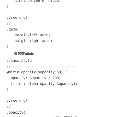
@
include
 center-block
;
}

//css style
//-------------------------------
.demo
{

margin-left
:auto;
margin-right
:auto;
有参数mixin
//sass style
//-------------------------------   
@
mixin
 opacity
($opacity:
50
) {
opacity
: $opacity / 
100
;
filter
: alpha(opacity=$opacity);
}

//css style
//-------------------------------
.opacity
{
