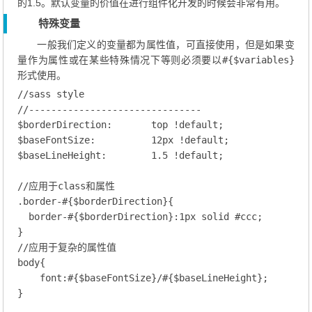
的1.5。默认变量的价值在进行组件化开发的时候会非常有用。
特殊变量
一般我们定义的变量都为属性值，可直接使用，但是如果变
量作为属性或在某些特殊情况下等则必须要以
#{$variables}
形式使用。
//sass style
//-------------------------------
$borderDirection
:       top !default;
$baseFontSize
:          
12
px !default;
$baseLineHeight
:        
1.5
 !default;
//应用于class和属性
.border-
#{$borderDirection}{

border
-#{$borderDirection}
:
1
px solid 
#ccc
;
//应用于复杂的属性值
body
{

font
:#{$baseFontSize}/#{$baseLineHeight};
}
