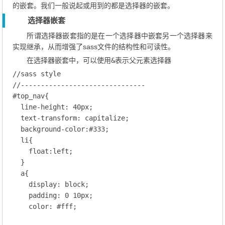
的嵌套。我们一般说起或用到的都是选择器的嵌套。
选择器嵌套
所谓选择器嵌套指的是在一个选择器中嵌套另一个选择器来
实现继承，从而增强了sass文件的结构性和可读性。
在选择器嵌套中，可以使用
&
表示父元素选择器
//sass style
//-------------------------------
#top_nav
{

line-height
: 
40
px;
text-transform
: capitalize;
background-color
:
#333
;
li
{

float
:left
;

  }

a
{

display
: block;
padding
: 
0
10
px;
color
: 
#fff
;