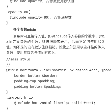
@
include
 opacity
;
//参数使用默认值
.opacity-80
{

@
include
 opacity
(
80
);
//传递参数
多个参数mixin
调用时可直接传入值，如
@include
传入参数的个数小于
@mi
xin
定义参数的个数，则按照顺序表示，后面不足的使用默认
值，如不足的没有默认值则报错。除此之外还可以选择性的传入
参数，使用参数名与值同时传入。
//sass style
//-------------------------------   
@
mixin
 horizontal-line
($border:
1
px
 dashed
#ccc
, $pad
border-bottom
:$border;
padding-top
:$padding;
padding-bottom
:$padding;
.imgtext-h
li
{

@
include
 horizontal-line
(
1
px
 solid
#ccc
);