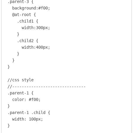
.parent-3
 {

background
:
#f00
;
@at-root {
.child1
 {

width
:
300
px;
    }

.child2
 {

width
:
400
px;
    }

  }

}

//css style
//-------------------------------
.parent-1
 {

color
: 
#f00
;
.parent-1
.child
 {

width
: 
100
px;
}
