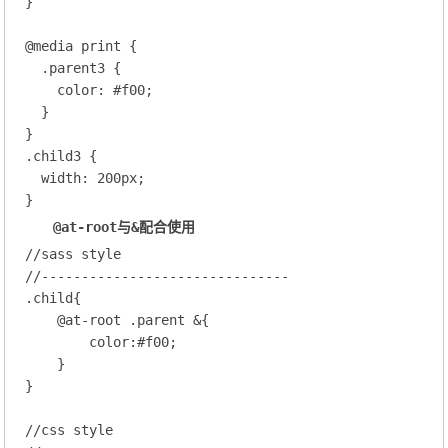
}

@
media
 print
 {
.parent3
 {

color
: 
#f00
;
  }

.child3
 {

width
: 
200
px;
@at-root
与
&
配合使用
//sass style
//-------------------------------
.child
{

@at-root
 .parent
 &{
color
:
#f00
;
    }

}

//css style