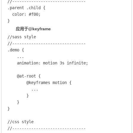
//-------------------------------
.parent
.child
 {

color
: 
#f00
;
应用于@keyframe
//sass style
//-------------------------------
.demo
 {

    ...

animation
: motion 
3
s infinite;
@at-root {
@keyframes
 motion
 {
          ...

        }

    }

}

//css style
//-------------------------------   