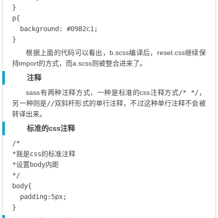
}
p
{

background
:
#0982c1
}
根据上面的代码可以看出，b.scss编译后，reset.css继续保
持import的方式，而a.scss则被整合进来了。
注释
sass有两种注释方式，一种是标准的css注释方式
/* */
，
另一种则是
//
双斜杆形式的单行注释，不过这种单行注释不会被
转译出来。
标准的css注释
/*

*我是css的标准注释

*设置body内距

*/
body
{

padding
:
5
px
}