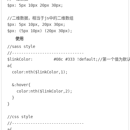
$px
: 
5
px 
10
px 
20
px 
30
px;
//二维数据，相当于js中的二维数组
$px
: 
5
px 
10
px, 
20
px 
30
px;
$px
: (
5
px 
10
px) (
20
px 
30
px);
使用
//sass style
//-------------------------------
$linkColor
:         
#08c
#333
 !default;
//第一个值为默
a
{

color
:nth($linkColor,
1
);
  &
:hover
{

color
:nth($linkColor,
2
);
  }

}

//css style
//-------------------------------
a
{
