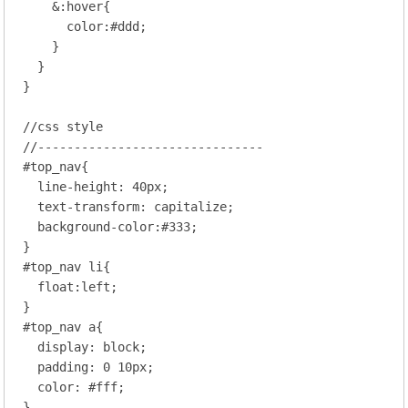
    &
:hover
{

color
:
#ddd
;
    }

  }

}

//css style
//-------------------------------
#top_nav
{

line-height
: 
40
px;
text-transform
: capitalize;
background-color
:
#333
;
#top_nav
li
{

float
:left
;

#top_nav
a
{

display
: block;
padding
: 
0
10
px;
color
: 
#fff
;