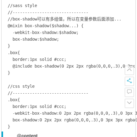
//sass style
//-------------------------------   
//box-shadow可以有多组值，所以在变量参数后面添加...
@
mixin
 box-shadow
($shadow...) {
  -webkit-
box-shadow
:$shadow;
box-shadow
:$shadow;
.box
{

border
:
1
px solid 
#ccc
;
@
include
 box-shadow
(
0
 2px
 2px
 rgba
(
0
,
0
,
0
,.
3
),
0
 3px
}

//css style
//-------------------------------
.box
{

border
:
1
px solid 
#ccc
;
  -webkit-
box-shadow
:
0
2
px 
2
px rgba(
0
,
0
,
0
,.
3
),
0
3
px 
box-shadow
:
0
2
px 
2
px rgba(
0
,
0
,
0
,.
3
),
0
3
px 
3
px rgba
@content