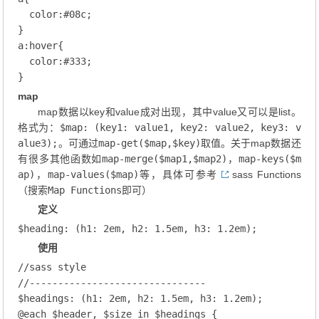
color
:
#08c
;
a
:hover
{

color
:
#333
;
map
map数据以key和value成对出现，其中value又可以是list。
格式为：
$map: (key1: value1, key2: value2, key3: v
alue3);
。可通过
map-get($map,$key)
取值。关于map数据还
有很多其他函数如
map-merge($map1,$map2)
，
map-keys($m
ap)
，
map-values($map)
等，具体可参考
sass Functions
（搜索
Map Functions
即可）
定义
$heading
: (h1: 
2
em, h2: 
1.5
em, h3: 
1.2
em);
使用
//sass style
//-------------------------------
$headings
: (h1: 
2
em, h2: 
1.5
em, h3: 
1.2
em);
@
each
 $header, $size
 in
 $headings {