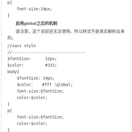
p
{

font-size
:
14
px;
启用global之后的机制
请注意，这个目前还无法使用，所以样式不是真实解析出来
的。
//sass style
//-------------------------------
$fontSize
:      
12
px;
$
color
:         
#333
;
body
{

    $fontSize
: 
14
px;
    $
color
：   
#fff
 !global;

font-size
:$fontSize;
color
:$color;
p
{

font-size
:$fontSize;
color
:$color;
}
