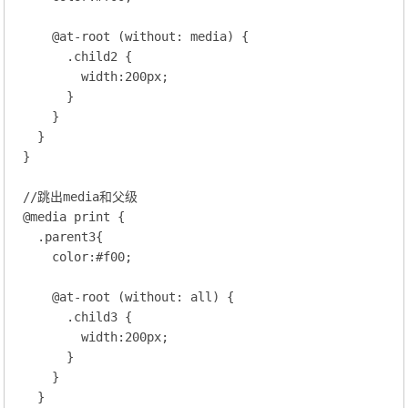
@at-root (without:
 media
) {
.child2
 {

width
:
200
px;
      } 

    }

  }

}

//跳出media和父级
@
media
 print
 {
.parent3
{

color
:
#f00
;
@at-root (without:
 all
) {
.child3
 {

width
:
200
px;
      } 

    }

  }
