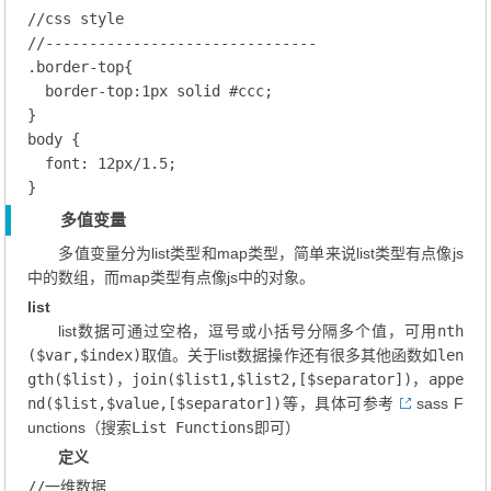
//css style
//-------------------------------
.border-top
{

border-top
:
1
px solid 
#ccc
;
body
 {

font
: 
12
px/
1.5
;
多值变量
多值变量分为list类型和map类型，简单来说list类型有点像js
中的数组，而map类型有点像js中的对象。
list
list数据可通过空格，逗号或小括号分隔多个值，可用
nth
($var,$index)
取值。关于list数据操作还有很多其他函数如
len
gth($list)
，
join($list1,$list2,[$separator])
，
appe
nd($list,$value,[$separator])
等，具体可参考
sass F
unctions
（搜索
List Functions
即可）
定义
//一维数据