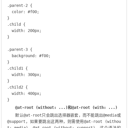
.parent-2
 {

color
: 
#f00
;
.child
 {

width
: 
200
px;
}

.parent-3
 {

background
: 
#f00
;
.child1
 {

width
: 
300
px;
.child2
 {

width
: 
400
px;
@at-root (without: ...)
和
@at-root (with: ...)
默认
@at-root
只会跳出选择器嵌套，而不能跳出
@media
或
@support
，如果要跳出这两种，则需使用
@at-root (withou
t: media)
，
@at-root (without: support)
。这个语法的