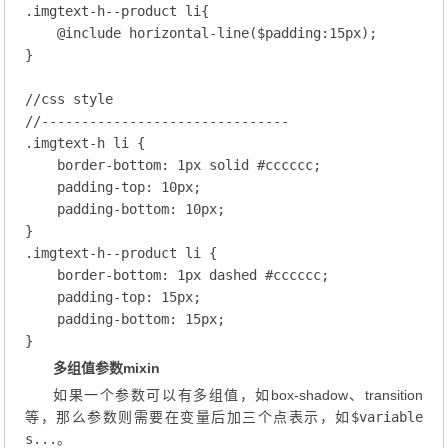
.imgtext-h--product
li
{

@
include
 horizontal-line
($padding:
15
px);
}

//css style
//-------------------------------
.imgtext-h
li
 {

border-bottom
: 
1
px solid 
#cccccc
;
padding-top
: 
10
px;
padding-bottom
: 
10
px;
.imgtext-h--product
li
 {

border-bottom
: 
1
px dashed 
#cccccc
;
padding-top
: 
15
px;
padding-bottom
: 
15
px;
多组值参数mixin
如果一个参数可以有多组值，如box-shadow、transition
等，那么参数则需要在变量后加三个点表示，如
$variable
s...
。