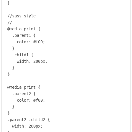
}

//sass style
//-------------------------------
@
media
 print
 {
.parent1
 {

color
: 
#f00
;
  }

.child1
 {

width
: 
200
px;
  }

}

@
media
 print
 {
.parent2
 {

color
: 
#f00
;
  }

.parent2
.child2
 {

width
: 
200
px;