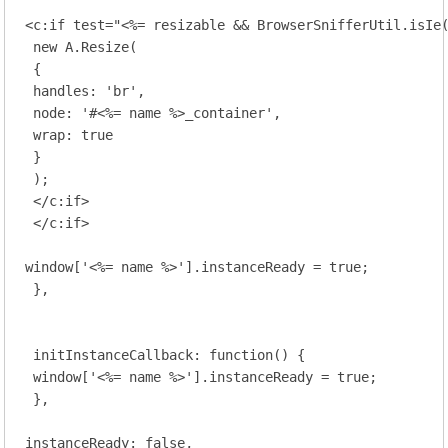
<c:if test="<%= resizable && BrowserSnifferUtil.isIe(
 new A.Resize(

 {

 handles: 'br',

 node: '#<%= name %>_container',

 wrap: true

 }

 );

 </c:if>

 </c:if>

window['<%= name %>'].instanceReady = true;

 },

 initInstanceCallback: function() {

 window['<%= name %>'].instanceReady = true;

 },

instanceReady: false,
