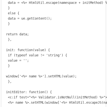
 data = <%= HtmlUtil.escape(namespace + initMethod) %
 }

 else {

 data = ue.getContent();

 }

return data;

 },

init: function(value) {

 if (typeof value != 'string') {

 value = '';

 }

window['<%= name %>'].setHTML(value);

 },

initEditor: function() {

 <c:if test="<%= Validator.isNotNull(initMethod) %>">
 <%= name %>.setHTML(window['<%= HtmlUtil.escapeJS(na