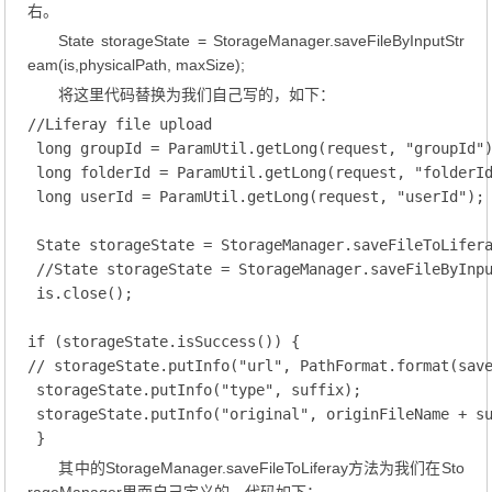
右。
State storageState = StorageManager.saveFileByInputStr
eam(is,physicalPath, maxSize);
将这里代码替换为我们自己写的，如下：
//Liferay file upload

 long groupId = ParamUtil.getLong(request, "groupId")
 long folderId = ParamUtil.getLong(request, "folderId
 long userId = ParamUtil.getLong(request, "userId");

 State storageState = StorageManager.saveFileToLifera
 //State storageState = StorageManager.saveFileByInpu
 is.close();

if (storageState.isSuccess()) {

// storageState.putInfo("url", PathFormat.format(save
 storageState.putInfo("type", suffix);

 storageState.putInfo("original", originFileName + su
 }
其中的StorageManager.saveFileToLiferay方法为我们在Sto