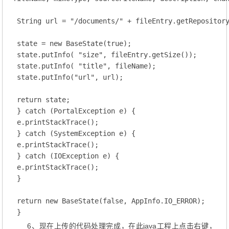
 String url = "/documents/" + fileEntry.getRepository
 state = new BaseState(true);

 state.putInfo( "size", fileEntry.getSize());

 state.putInfo( "title", fileName);

 state.putInfo("url", url);

 return state;

 } catch (PortalException e) {

 e.printStackTrace();

 } catch (SystemException e) {

 e.printStackTrace();

 } catch (IOException e) {

 e.printStackTrace();

 }

 return new BaseState(false, AppInfo.IO_ERROR);

 }
6、现在上传的代码处理完成，在此java工程上点击右键，