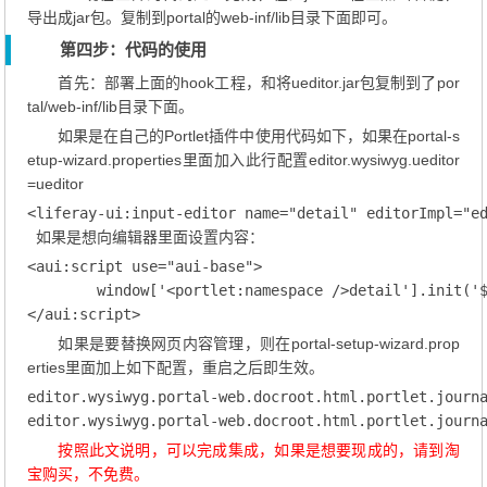
导出成jar包。复制到portal的web-inf/lib目录下面即可。
第四步：代码的使用
首先：部署上面的hook工程，和将ueditor.jar包复制到了por
tal/web-inf/lib目录下面。
如果是在自己的Portlet插件中使用代码如下，如果在portal-s
etup-wizard.properties里面加入此行配置editor.wysiwyg.ueditor
=ueditor
<liferay-ui:input-editor name="detail" editorImpl="ed
 如果是想向编辑器里面设置内容：
<aui:script use="aui-base">

	window['<portlet:namespace />detail'].init('${question.detail}');

</aui:script>
如果是要替换网页内容管理，则在portal-setup-wizard.prop
erties里面加上如下配置，重启之后即生效。
editor.wysiwyg.portal-web.docroot.html.portlet.journa
editor.wysiwyg.portal-web.docroot.html.portlet.journ
按照此文说明，可以完成集成，如果是想要现成的，请到淘
宝购买，不免费。