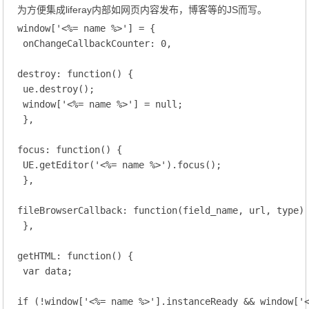
为方便集成liferay内部如网页内容发布，博客等的JS而写。
window['<%= name %>'] = {

 onChangeCallbackCounter: 0,

destroy: function() {

 ue.destroy();

 window['<%= name %>'] = null;

 },

focus: function() {

 UE.getEditor('<%= name %>').focus();

 },

fileBrowserCallback: function(field_name, url, type) 
 },

getHTML: function() {

 var data;

if (!window['<%= name %>'].instanceReady && window['<