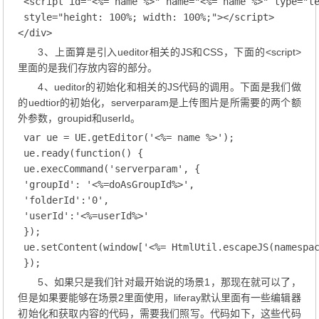
 <script id="<%= name %>" name="<%= name %>" type="te
 style="height: 100%; width: 100%;"></script>

</div>
3、上面算是引入ueditor相关的JS和CSS，下面的<script>
里面的是我们存放内容的部分。
4、ueditor的初始化和相关的JS代码的调用。下面是我们做
的uedtior的初始化，serverparam是上传图片是所需要的两个额
外参数，groupid和userId。
 var ue = UE.getEditor('<%= name %>');

 ue.ready(function() {

 ue.execCommand('serverparam', {

 'groupId': '<%=doAsGroupId%>',

 'folderId':'0',

 'userId':'<%=userId%>'

 });

 ue.setContent(window['<%= HtmlUtil.escapeJS(namespac
5、如果只是我们针对最开始说的场景1，那现在就可以了，
但是如果要能够在场景2里面使用，liferay默认里面有一些编辑器
初始化和获取内容的代码，需要我们照写。代码如下，这些代码