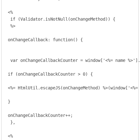
<%

 if (Validator.isNotNull(onChangeMethod)) {

 %>

onChangeCallback: function() {

 var onChangeCallbackCounter = window['<%= name %>'].
if (onChangeCallbackCounter > 0) {

<%= HtmlUtil.escapeJS(onChangeMethod) %>(window['<%= 
}

onChangeCallbackCounter++;

 },

<%
