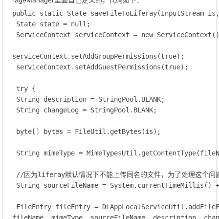
rageManager里面自己定义的，代码如下：
public static State saveFileToLiferay(InputStream is,
 State state = null;

 ServiceContext serviceContext = new ServiceContext()
serviceContext.setAddGroupPermissions(true);

 serviceContext.setAddGuestPermissions(true);

 try {

 String description = StringPool.BLANK;

 String changeLog = StringPool.BLANK;

 byte[] bytes = FileUtil.getBytes(is);

 String mimeType = MimeTypesUtil.getContentType(fileN
 //因为liferay默认情况下不能上传同名的文件，为了处理这个问
 String sourceFileName = System.currentTimeMillis() +
 FileEntry fileEntry = DLAppLocalServiceUtil.addFileE
fileName, mimeType, sourceFileName, description, chan