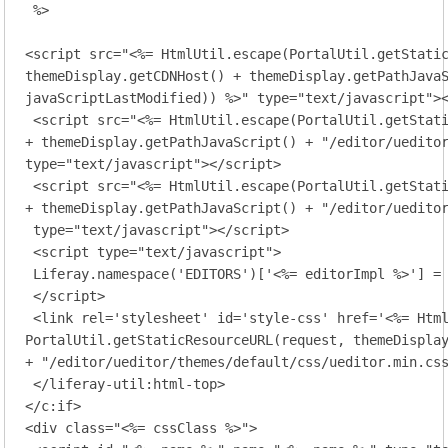
 %>

<script src="<%= HtmlUtil.escape(PortalUtil.getStatic
themeDisplay.getCDNHost() + themeDisplay.getPathJavaS
javaScriptLastModified)) %>" type="text/javascript"><
 <script src="<%= HtmlUtil.escape(PortalUtil.getStati
+ themeDisplay.getPathJavaScript() + "/editor/ueditor
type="text/javascript"></script>

 <script src="<%= HtmlUtil.escape(PortalUtil.getStati
+ themeDisplay.getPathJavaScript() + "/editor/ueditor
 type="text/javascript"></script>

 <script type="text/javascript">

 Liferay.namespace('EDITORS')['<%= editorImpl %>'] = 
 </script>

 <link rel='stylesheet' id='style-css' href='<%= Html
PortalUtil.getStaticResourceURL(request, themeDisplay
+ "/editor/ueditor/themes/default/css/ueditor.min.css
 </liferay-util:html-top>

</c:if>

<div class="<%= cssClass %>">
