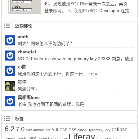
知，发现使用SQL Plus登录一次之后，再次
登录即可。 2、使用PL/SQL Developer 连接
64位oracle。 目前的PL/SQL Developer只有
32位版本，看官方的论坛上说正在开发64位
近期评论
版，但是还没有具体的发布日期。 http://foru
andh
ms.allroundautomations.com/ubb/ubbthrea
胡大：网站怎么不能访问了？
ds.php?ubb=showflat&Number=44416 htt
p://forums.allroundautomatio...
zhangfei
NO DLFolder exists with the primary key 22333 胡总，使用
liferay上传文件报了这个错，该怎么解决
小陈
我用你的这个方式不行，将这一行： list =
(List)QueryUtil.list(q, getDialect(),start, end, false); 注释掉换成：
笙仔
list = q.list();前面的：Query q = session.createQuery(sql); 换成
感謝分享~
Query q = session.createSQLQuery(HQL).addEntity("这里是xx-
莫相离love
service.xml的名称", 类名Impl.class);就可以实现查询功能了。但是
老铁 我也遇到了相同的错误，我是
有个问题就是只能得到该类的所有属性所对应的值，其它类的值无
Liferay7.0.4+openldap2.4报的这个错，请问你解决了吗？
法获得。比如我们的sql写联查就只能得到其中一张表的数据而不是
标签
该SQL语句查询到的所有数据。求教该如何解决的好呢？
6.2
7.0
eclipse
AUI
CAS
CSS
ajax
android
ant
dialog
DynamicQuery
Liferay
hook
google
JSON
ldap
lucene
maven
jsoup
Layout