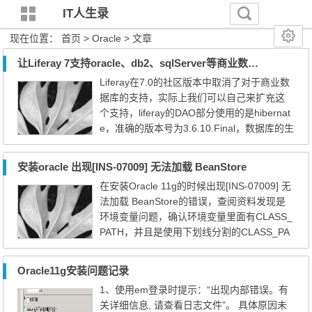
IT人生录
现在位置：
首页
> Oracle > 文章
让Liferay 7支持oracle、db2、sqlServer等商业数据库
Liferay在7.0的社区版本中取消了对于商业数
据库的支持，实际上我们可以自己来扩充这
个支持，liferay的DAO部分使用的是hibernat
e，准确的版本号为3.6.10.Final，数据库的生
成等也是基于hibernate作的，而不是自己独
立的，所以理论上来讲只要是hibernate支持
安装oracle 出现[INS-07009] 无法加载 BeanStore
的数据库，liferay 7都可以实际支持。 如果不
在安装Oracle 11g的时候出现[INS-07009] 无
想看思路的朋友，可以直接下载下面的包
法加载 BeanStore的错误，查阅资料发现是
了，支持oracle、db2、sql server、Sybase
环境变量问题，确认环境变量里面有CLASS_
等四种商业数据库。 Life...
PATH，并且是使用下划线分割的CLASS_PA
TH。然后重启安装即可。
Oracle11g安装问题记录
1、使用em登录时提示：“出现内部错误。有
关详细信息, 请查看日志文件”。 具体原因未