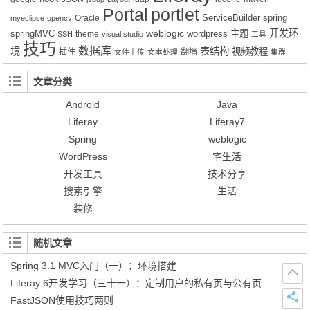
Portal
portlet
ServiceBuilder
spring
Oracle
myeclipse
opencv
weblogic
开发环
springMVC
wordpress
主题
theme
SSH
visual studio
工具
技巧
数据库
境
表结构
视频教程
插件
翻墙
文件上传
文本处理
集群
文章分类
Android
Java
Liferay
Liferay7
Spring
weblogic
WordPress
宅生活
开发工具
技术分享
搜索引擎
生活
装修
随机文章
Spring 3.1 MVC入门（一）：环境搭建
Liferay 6开发学习（三十一）：定制用户的私有页与公有页
FastJSON使用技巧两则