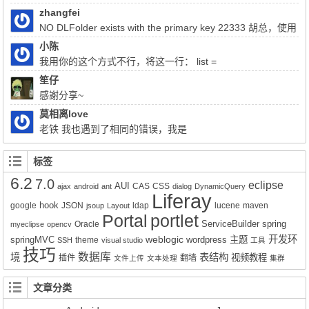
OM，CSS以及类似于jQuery的操作方法来...
zhangfei
NO DLFolder exists with the primary key 22333 胡总，使用
liferay上传文件报了这个错，该怎么解决
小陈
我用你的这个方式不行，将这一行： list =
(List)QueryUtil.list(q, getDialect(),start, end, false); 注释掉换成：
笙仔
list = q.list();前面的：Query q = session.createQuery(sql); 换成
感謝分享~
Query q = session.createSQLQuery(HQL).addEntity("这里是xx-
莫相离love
service.xml的名称", 类名Impl.class);就可以实现查询功能了。但是
老铁 我也遇到了相同的错误，我是
有个问题就是只能得到该类的所有属性所对应的值，其它类的值无
Liferay7.0.4+openldap2.4报的这个错，请问你解决了吗？
法获得。比如我们的sql写联查就只能得到其中一张表的数据而不是
标签
该SQL语句查询到的所有数据。求教该如何解决的好呢？
6.2
7.0
eclipse
AUI
CAS
CSS
ajax
android
ant
dialog
DynamicQuery
Liferay
hook
google
JSON
ldap
lucene
maven
jsoup
Layout
Portal
portlet
ServiceBuilder
spring
Oracle
myeclipse
opencv
weblogic
开发环
springMVC
wordpress
主题
theme
SSH
visual studio
工具
技巧
数据库
境
表结构
视频教程
插件
翻墙
文件上传
文本处理
集群
文章分类