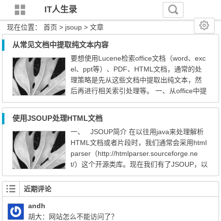
IT人生录
现在位置：
首页
> jsoup > 文章
从常见文档中提取纯文本内容
要想使用Lucene检索office文档（word、exc
el、ppt等）、PDF、HTML文档，通常的处
理策略是先从这些文档中提取出纯文本，然
后再进行相关索引处理等。 一、从office中提
取纯文本 从office文件中提取纯文本，可以使
用POI（http://poi.apache.org/），最新版本
使用JSOUP处理HTML文档
为3.8。从office文件中提取纯文本方法很简
一、 JSOUP简介 在以往用java来处理解析
单。只需要两行代码即可。 POITextExtractor
HTML文档或者片段时，我们通常会采用html
extractor = ExtractorFactory.createExtractor
parser（http://htmlparser.sourceforge.ne
(is); String c...
t/）这个开源类库。现在我们有了JSOUP，以
后的处理HTML的内容只需要使用JSOUP就
已经足够了，JSOUP有更快的更新，更方便
近期评论
的API等。 jsoup 是一款 Java 的HTML 解析
andh
器，可直接解析某个URL地址、HTML文本内
胡大：网站怎么不能访问了？
容。它提供了一套非常省力的API，可通过D