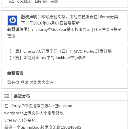
6.2
dockbar
Liferay
主题
版权声明：
本站原创文章，由
胡启稳
发表在
Liferay
分类
下，于2016年06月07日最后更新
转载请注明：
让Liferay中dockbar基于权限显示 | IT人生录
+复制
链接
【上篇】
Liferay7.0开发学习（四）：MVC Portlet开发详解
【下篇】
如何对liferay中的dockbar进行修改
给我留言
您必须
登录
才能发表留言！
最近发布
在Liferay 7中使用第三方Jar包fastjson
wordpress上传文件大小限制修改
Liferay 7.1的变化
新建一个SpringBoot技术交流群130249592