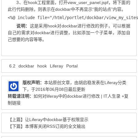
3、在hook工程里面，打开view_user_panel.jspf，将下面的
此行代码删除，则表示在dockbar中不再显示“我的站点”内容。
<%@ include file="/html/portlet/dockbar/view_my_site
说明：
这是采用hook对dockbar进行修改的例子，可以根据
自己的需求对dockbar进行调整，比如添加一个子菜单，添加自
己想要的内容等等。
6.2
dockbar
hook
Liferay
Portal
版权声明：
本站原创文章，由
胡启稳
发表在
Liferay
分类
下，于2016年06月08日最后更新
转载请注明：
如何对liferay中的dockbar进行修改 | IT人生录
+复
制链接
【上篇】
让Liferay中dockbar基于权限显示
【下篇】
本博客关闭RSS订阅的全文输出