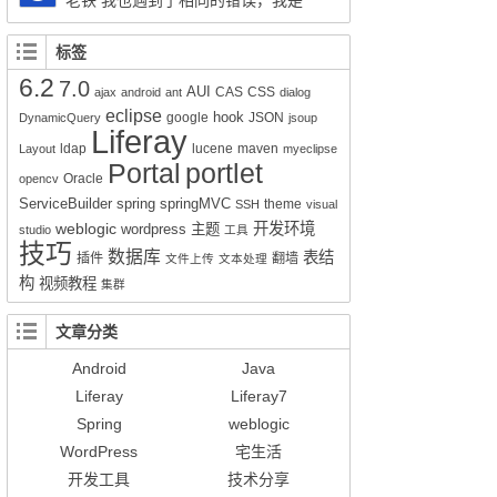
老铁 我也遇到了相同的错误，我是
session.createSQLQuery(HQL).addEntity("这
Liferay7.0.4+openldap2.4报的这个错，请问你
里是xx-service.xml的名称", 类名Impl.class);就
解决了吗？
标签
可以实现查询功能了。但是有个问题就是只能
6.2
7.0
得到该类的所有属性所对应的值，其它类的值
AUI
CAS
CSS
ajax
android
ant
dialog
无法获得。比如我们的sql写联查就只能得到其
eclipse
hook
google
JSON
DynamicQuery
jsoup
Liferay
中一张表的数据而不是该SQL语句查询到的所
ldap
lucene
maven
Layout
myeclipse
有数据。求教该如何解决的好呢？
Portal
portlet
Oracle
opencv
ServiceBuilder
spring
springMVC
theme
SSH
visual
weblogic
开发环境
wordpress
主题
studio
工具
技巧
数据库
表结
插件
翻墙
文件上传
文本处理
构
视频教程
集群
文章分类
Android
Java
Liferay
Liferay7
Spring
weblogic
WordPress
宅生活
开发工具
技术分享