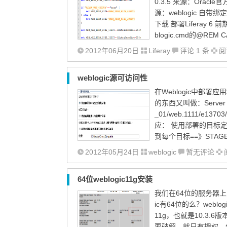
0.3.5 来源：Oracle官方
源：weblogic 自带绑定版
下载 部署Liferay 6 
blogic.cmd的@REM CAL
2012年06月20日
Liferay
评论 1 条
阅读
weblogic源可访问性
在Weblogic中部
的东西又叫做：Server Stag
_01/web.1111/e1
应： 使用部署的目标定
到每个目标==》STAG
2012年05月24日
weblogic
暂无评论
64位weblogic11g安装
我们在64位的服务器上为
ic有64位的么？weblo
11g，也就是10.3.6版
要破解，就只有授权。什么