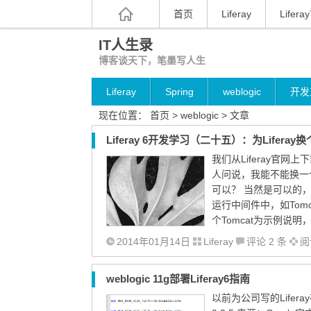
首页
Liferay
Liferay
IT人生录
博客谈天下，笔墨写人生
Liferay
Spring
weblogic
开发
现在位置：
首页
> weblogic > 文章
Liferay 6开发学习（二十五）：为Lifera
我们从Liferay官网上下
人问说，我能不能换一个
可以？ 当然是可以的，
运行中间件中，如Tomcat
个Tomcat为示例说明， 环境
2014年01月14日
Liferay
评论 2 条
阅读
weblogic 11g部署Liferay6指南
以前为公司写的Liferay在