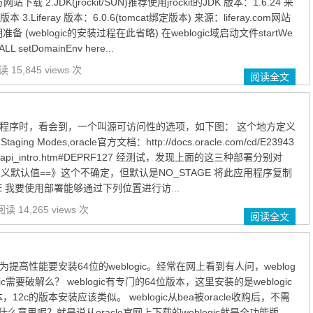
网站下载 2.JDK(jrockit/SUN)推荐使用jrockit的JDK 版本：1.6.24 来
本 3.Liferay 版本：6.0.6(tomcat绑定版本) 来源：liferay.com网站
前期准备 (weblogic的安装过程在此省略) 在weblogic域启动文件startWe
L setDomainEnv here...
 15,845 views 次
阅读全文
署应用程序时，看会到，一个叫源可访问性的选项，如下图： 这个地方定义
ing Modes,oracle官方文档：http://docs.oracle.com/cd/E23943
3703/api_intro.htm#DEPRF127 经测试，发现上面的这三种部署分别对
义默认值==》这个不确定，但默认是NO_STAGE 将此应用程序复制
E 我要使用部署能够通过下列位置进行访...
阅读 14,265 views 次
阅读全文
提高性能要安装64位的weblogic。经常在网上看到有人问，weblog
gic需要破解么？ weblogic有专门的64位版本，这里安装的是weblogic
本，12c的版本安装应该类似。 weblogic从bea被oracle收购后，不需
意思呢？就是说从oracle官网上下载的weblogic就是全功能版