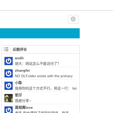
近期评论
andh
胡大：网站怎么不能访问了？
zhangfei
NO DLFolder exists with the primary
key 22333 胡总，使用liferay上传文件报了这
小陈
个错，该怎么解决
我用你的这个方式不行，将这一行： list
= (List)QueryUtil.list(q, getDialect(),start, end,
笙仔
false); 注释掉换成：list = q.list();前面的：
感謝分享~
Query q = session.createQuery(sql); 换成
莫相离love
Query q =