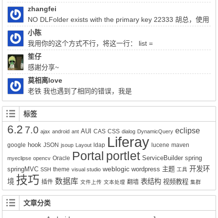
的、拖动的形式进行布局TPL的开...
zhangfei
NO DLFolder exists with the primary key 22333 胡总，使用
liferay上传文件报了这个错，该怎么解决
小陈
我用你的这个方式不行，将这一行： list =
(List)QueryUtil.list(q, getDialect(),start, end, false); 注释掉换成：
笙仔
list = q.list();前面的：Query q = session.createQuery(sql); 换成
感謝分享~
Query q = session.createSQLQuery(HQL).addEntity("这里是xx-
莫相离love
service.xml的名称", 类名Impl.class);就可以实现查询功能了。但是
老铁 我也遇到了相同的错误，我是
有个问题就是只能得到该类的所有属性所对应的值，其它类的值无
Liferay7.0.4+openldap2.4报的这个错，请问你解决了吗？
法获得。比如我们的sql写联查就只能得到其中一张表的数据而不是
标签
该SQL语句查询到的所有数据。求教该如何解决的好呢？
6.2
7.0
eclipse
AUI
CAS
CSS
ajax
android
ant
dialog
DynamicQuery
Liferay
hook
google
JSON
ldap
lucene
maven
jsoup
Layout
Portal
portlet
ServiceBuilder
spring
Oracle
myeclipse
opencv
weblogic
开发环
springMVC
wordpress
主题
theme
SSH
visual studio
工具
技巧
数据库
境
表结构
视频教程
插件
翻墙
文件上传
文本处理
集群
文章分类