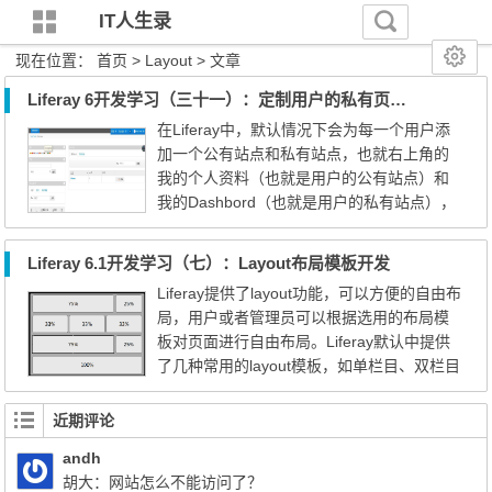
IT人生录
现在位置：
首页
> Layout > 文章
Liferay 6开发学习（三十一）：定制用户的私有页与公有页
在Liferay中，默认情况下会为每一个用户添
加一个公有站点和私有站点，也就右上角的
我的个人资料（也就是用户的公有站点）和
我的Dashbord（也就是用户的私有站点），
这两个部分组成的是用户的个人站点，用户
在个人站点里面拥有管理员权限，比如页面
Liferay 6.1开发学习（七）：Layout布局模板开发
的创建、portlet增、删等。 我的个人资料：
Liferay提供了layout功能，可以方便的自由布
是用户对外展示的内容，其他用户或不登录
局，用户或者管理员可以根据选用的布局模
用户都可以看到，为当前用户对其他人可见
板对页面进行自由布局。Liferay默认中提供
的活动内容，一般放置一些可以公开...
了几种常用的layout模板，如单栏目、双栏目
（20%/80%，30%/70%）等几种常用的，但
是这些布局模板并不能满足我们实际的需
近期评论
求，一些复杂的布局需要自己开发。 Layout
andh
TPL开发 布局模板是一个tpl文件，本身结构
胡大：网站怎么不能访问了？
非常简单。基于Liferay IDE可以进行可视化