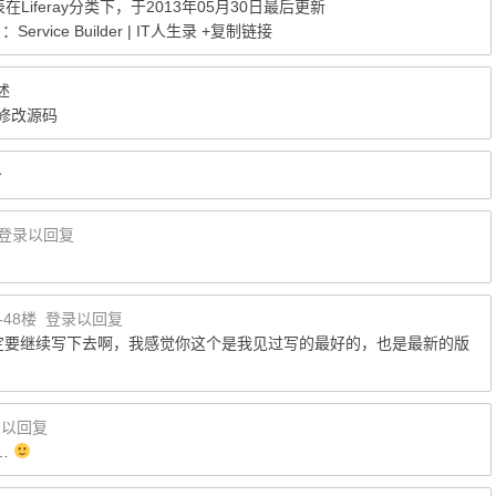
表在
Liferay
分类下，于2013年05月30日最后更新
ervice Builder | IT人生录
+复制链接
简述
试修改源码
条
登录以回复
-48楼
登录以回复
一定要继续写下去啊，我感觉你这个是我见过写的最好的，也是最新的版
录以回复
…