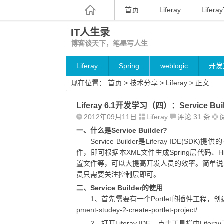
首页
Liferay
Liferay
IT人生录
博客谈天下，笔墨写人生
Liferay
Spring
weblogic
开发
现在位置：
首页
>
技术分享
>
Liferay
> 正文
Liferay 6.1开发学习（四）：Service Buil
2012年09月11日
Liferay
评论 31 条
阅
一、什么是Service Builder?
Service Builder是Liferay 
件，即可根据本XML文件生成Spring层代码、Hibe
置文件等，可以大提高开发人员的效率。简单说就
员只需要关注控制层即可。
二、Service Builder的使用
1、首先需要有一个Portlet的插件工程，创建方法，参考ht
pment-studey-2-create-portlet-project/
2、打开Liferay IDE，点击工具栏中Lifera