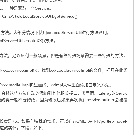
的代码调用。src里面都 实现包。
方法。一种是获取一个Service。
 CmsArticleLocalServiceUtil.getService();
相关方法。大部分情况下使用xxLocalServiceUtil进行方法调用。
viceUtil.createXX()方法。
了常用方法，足以应付一般场景，但是有些特殊场景需要一些特殊的方法，
xxx.service.impl包，找到xxxLocalServiceImpl的文件，打开在此类
x.modle.impl包里面的，xxImpl文件里面添加自定义方法。
er，会将这些方法自动的添加到其他相关接口、类里面。Liferay的Servic
的类一般不要修改，因为修改后如果再次执行service builder会被覆
度是75。如果有特殊的需求，可以在src/META-INF/portlet-model-
到相应的实体，字段，如下：