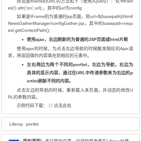
则设置iframe的URL的方法如下（使用JQuery）：$('#ifram
eid').attr('src',url);，其中的url为config
如果是IFrame的为普通的jsp页面，则url=${basepath}/html/
NewsGatherManager/configGather.jsp，其中的basepath=requ
est.getContextPath();
使用ajax，右边刷新的为普通的JSP页面或html片断
使用ajax的时候，为点击左边导航的时候触发相应的Ajax请
求，将返回值的内容填充到相应的元素中。
左右两边为两个不同的portlet，左边为导航，右边为
具体的显示内容，通过在URL中传递参数来为右边的p
ortlet刷新不同的内容。
点击左边的导航的时候，重新载入本页面，并动态的修改U
RL的参数内容。
示例代码下载：
点击此处
Liferay
portlet