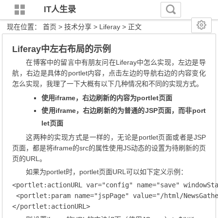
IT人生录
现在位置：
首页
>
技术分享
>
Liferay
> 正文
Liferay中左右布局的示例
在博客中的留言中有朋友问在Liferay中怎么实现，左边是导
航，右边是具体的portlet内容，点击左边的导航右边的内容变化
怎么实现，我理了一下大概有以下几种情况和不同的实现方式。
使用iframe，右边刷新的内容为portlet页面
使用iframe，右边刷新的为普通的JSP页面，而非port
let页面
这两种的实现方式是一样的，无论是portlet页面或者是JSP
页面，都是将iframe的src的属性使用JS动态的设置为待刷新的页
页的URL。
如果为portlet时，portlet页面URL可以如下定义示例：
<portlet:actionURL var="config" name="save" windowSta
 <portlet:param name="jspPage" value="/html/NewsGathe
</portlet:actionURL>