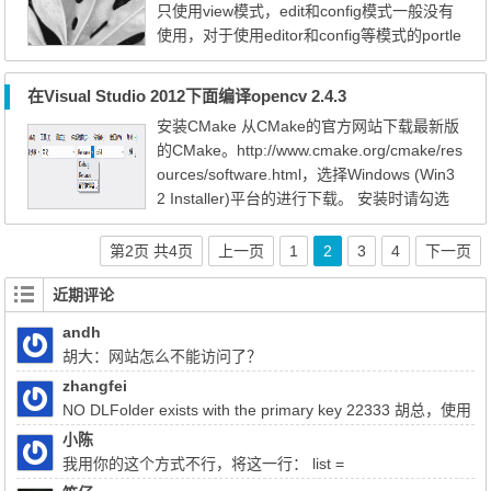
只使用view模式，edit和config模式一般没有
页面中。 2、将新闻...
使用，对于使用editor和config等模式的portle
t，我们可以将他们称为可配置portlet。通过
使用可配置portlet，可以做许多个性化定制。
在Visual Studio 2012下面编译opencv 2.4.3
应用场景： 1、如果在首页上有展现专题的地
安装CMake 从CMake的官方网站下载最新版
方，可以建立一个专题展现的portlet，这个地
的CMake。http://www.cmake.org/cmake/res
方要展现的内容为一个图片或多个图片，点
ources/software.html，选择Windows (Win3
击图片可以跳转...
2 Installer)平台的进行下载。 安装时请勾选
上“Add CMake to the system PATH for all us
ers”。 下载安装opencv 从opencv的官方网站
第2页 共4页
上一页
1
2
3
4
下一页
（http://www.opencv.org/）下载2.4.3版本的
近期评论
opencv for windows。下载安装后，安装到某
一个目录下面，如我的在D:\opencv 使用CM
andh
ake导致VC++项目文件 ...
胡大：网站怎么不能访问了？
zhangfei
NO DLFolder exists with the primary key 22333 胡总，使用
liferay上传文件报了这个错，该怎么解决
小陈
我用你的这个方式不行，将这一行： list =
(List)QueryUtil.list(q, getDialect(),start, end, false); 注释掉换成：