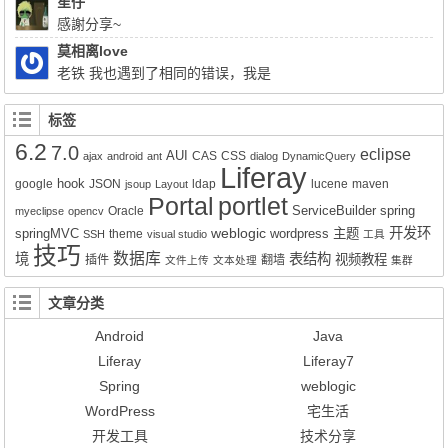
笙仔
list = q.list();前面的：Query q = session.createQuery(sql); 换成
感謝分享~
Query q = session.createSQLQuery(HQL).addEntity("这里是xx-
莫相离love
service.xml的名称", 类名Impl.class);就可以实现查询功能了。但是
老铁 我也遇到了相同的错误，我是
有个问题就是只能得到该类的所有属性所对应的值，其它类的值无
Liferay7.0.4+openldap2.4报的这个错，请问你解决了吗？
法获得。比如我们的sql写联查就只能得到其中一张表的数据而不是
标签
该SQL语句查询到的所有数据。求教该如何解决的好呢？
6.2
7.0
eclipse
AUI
CAS
CSS
ajax
android
ant
dialog
DynamicQuery
Liferay
hook
google
JSON
ldap
lucene
maven
jsoup
Layout
Portal
portlet
ServiceBuilder
spring
Oracle
myeclipse
opencv
weblogic
开发环
springMVC
wordpress
主题
theme
SSH
visual studio
工具
技巧
数据库
境
表结构
视频教程
插件
翻墙
文件上传
文本处理
集群
文章分类
Android
Java
Liferay
Liferay7
Spring
weblogic
WordPress
宅生活
开发工具
技术分享