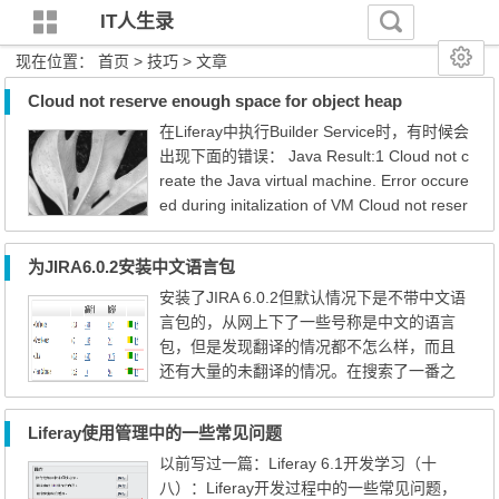
IT人生录
现在位置：
首页
> 技巧 > 文章
Cloud not reserve enough space for object heap
在Liferay中执行Builder Service时，有时候会
出现下面的错误： Java Result:1 Cloud not c
reate the Java virtual machine. Error occure
ed during initalization of VM Cloud not reser
ve enough space for object heap 此问题的
原因在编译的时候为JVM分配的内存大于了
为JIRA6.0.2安装中文语言包
剩余的物理内存大小。本质原因就是物理内
安装了JIRA 6.0.2但默认情况下是不带中文语
存太小了。解决方法就有两个： 加大物理内
言包的，从网上下了一些号称是中文的语言
在 1、直接升级电脑，添加内存。 2、如果内
包，但是发现翻译的情况都不怎么样，而且
存够大...
还有大量的未翻译的情况。在搜索了一番之
后，发现官方提供的有中文的语言包，现在
的完成度大概为61%（自己之前还想着自己
Liferay使用管理中的一些常见问题
写插件呢，汗颜~）。 官方的合作翻译平台：
以前写过一篇：Liferay 6.1开发学习（十
https://translations.atlassian.com/dashboar
八）：Liferay开发过程中的一些常见问题，
d/dashboard 点击如下图所示的位置，在弹