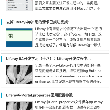
那篇文章主要关注开发过程中的一些问题，
出的页面中，点击下载语言包...
此篇文章主要关注管理部分的常见问题，不
定期持续更新。 在数据库中删除了数据，在p
ortlet中数据还存在 在Liferay的管理中，有时
去掉Liferay中的“您的请求已成功完成”
候我们需要手动的去修改数据库里面的信
Liferay中有些请求的情况下会出现一个“您的
息，但是修改完成之后，发现在Portlet中的数
请求已成功完成”，这样的提示，如下图。这
据并没有改变，这是因为数据库缓存的原
个本来是一个好东西，能够让用户知道请求
因，Liferay默认情况下的取数据...
是成功完成了，但是有时候Liferay这个默认
的提示为影响我们的版面，下面是提供两种
去掉的方法。 方法一： 在相应的portlet.xml
Liferay 6.1开发学习（十八）：Liferay开发过程中的一些常见问题
文件里面的相应portlet下面添加如下的配置：
记录一些个人在Liferay的开发中遇到的一些
<init-param> <name>add-process-action-su
常见问题与处理技巧，持续更新ing Build na
ccess-action</name> <value>false&l...
mespace xx build number xxx which is new
er than xx 此错误常出现在部署工程的时候，
错误的意思是说当前工程的build number比服
务器上已经部署的小。那这个有什么影响
Liferay中Portal.properties常用配置参数
呢？我们做ServiceBuilder的时候，知道Lifer
Liferay中Portal.properties文件保存着Liferay
ay会自动的更新服务端的数据库信息等，Life
很多的平台级的配置参数，通过在这里调整
ray判断需要不需要更新就是通过这个build n