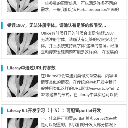
一些参数的配置信息，可以满足许多不同的
umber来进行判断的。...
需求。一般我们定义Portal.properties里面的
配置文件是不直接修改的，按配置liferay可以
加载以下路径下面的配置参数来覆盖默认的 i
错误1907，无法注册字体。请确认有足够的权限安装字体，并且系统支持此字体
nclude-and-override=portal-bundle.properti
Office有时候打开的时候会出现“错误1907，
es include-and-override=${liferay.home}/por
无法注册字体。请确认有足够的权限安装字
tal-bundle.properties include-and-override=
体，并且系统支持此字体”这样的错误，经排
portal-...
查和搜索发现问题可能是这样的。 在安装的
时候由于某些未知原因，有字体没有安装成
功，所以导致在打开office某些组件或者某些
Liferay中通过URL传参数
文档的时候出现此错误提示。问题的根本在
在Liferay中会常遇到类似文章查看、内容详
于电脑中缺少某些字体，所以要想解决只需
情等类似的情况。在传统的web开发中我们一
要将缺少的字体装上就可以。 所以解决方法
般使用类似这样的URL形式/viewarticle?id=2
是： 从一个正常使用office 201...
32等这样的形式，在Liferay中其实也可以使
用这样的形式，最终的效果是这样的：/web/
hqw/viewarticle?articleId=322。 要实现这样
Liferay 6.1开发学习（十五）：可配置portlet开发
的效果一般是有两个Portlet，一个是内容的列
一、什么是可配置portlet 其实portlet本来就
表，一个是内容的查看。（示例说明前提如
是可以配置的，但我们的开发大部分情况下
下：） 1、首先将这两个portlet添加到不同的