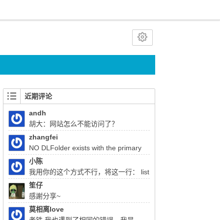
近期评论
andh
胡大：网站怎么不能访问了？
zhangfei
NO DLFolder exists with the primary
key 22333 胡总，使用liferay上传文件报了这
小陈
个错，该怎么解决
我用你的这个方式不行，将这一行： list
= (List)QueryUtil.list(q, getDialect(),start, end,
笙仔
false); 注释掉换成：list = q.list();前面的：
感謝分享~
Query q = session.createQuery(sql); 换成
莫相离love
Query q =