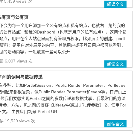
 5,439 views 次
阅读全文
的私有页与公有页
认情况下会为每一个用户添加一个公有站点和私有站点，也就右上角的我的
公有站点）和我的Dashbord（也就是用户的私有站点），这两个部
站点，用户在个人站点里面拥有管理员权限，比如页面的创建、portl
个人资料：是用户对外展示的内容，其他用户或不登录用户都可以看到，
的活动内容，一般放置一些可以公开...
 6,007 views 次
阅读全文
let之间的调用与数据传递
，比如PortletSession，Public Render Parameter，Portlet ev
来都很复杂，像Public Render Parameter和event等，在跨页上
候我们要想实现Portlet之间的参数传递和数据共享，我最常用的方法
传参：方法，见之前的博客《Liferay中通过URL传参数》 2、使用Por
文。 主要应用场景 Portlet UR...
 19,529 views 次
阅读全文