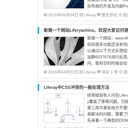
杂布局的开发及内嵌Portl
2016年05月04日
Liferay
暂无评论
阅读
新做一个网站Liferyachina，欢迎大家访问
新做一个网站：www.life
目前很多功能还没有完
以通过以下方式反馈给我：
加群6537876进行反馈。
问，我有空的时候会给予
2016年04月22日
Liferay
评论 1 条
阅读
Liferay中CSS冲突的一般处理方法
经常碰到有人问在Life
y覆盖了等等问题，归结
第三库中某些地方不需要
易解决的问题，需要了解
先来看一下典型的DOM