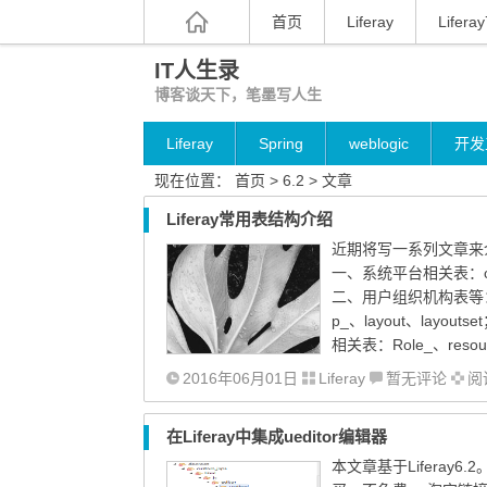
首页
Liferay
Liferay
IT人生录
博客谈天下，笔墨写人生
Liferay
Spring
weblogic
开发
现在位置：
首页
> 6.2 > 文章
Liferay常用表结构介绍
近期将写一系列文章来介
一、系统平台相关表：compan
二、用户组织机构表等：Use
p_、layout、layouts
相关表：Role_、resource
2016年06月01日
Liferay
暂无评论
阅读
在Liferay中集成ueditor编辑器
本文章基于Lifera