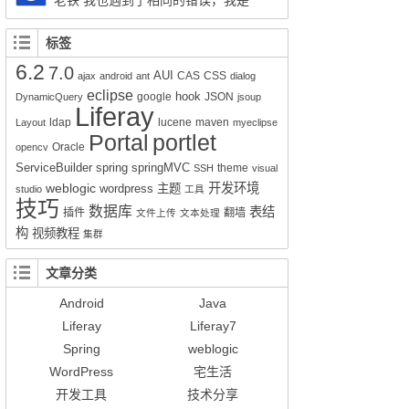
老铁 我也遇到了相同的错误，我是
session.createSQLQuery(HQL).addEntity("这
Liferay7.0.4+openldap2.4报的这个错，请问你
里是xx-service.xml的名称", 类名Impl.class);就
解决了吗？
标签
可以实现查询功能了。但是有个问题就是只能
6.2
7.0
得到该类的所有属性所对应的值，其它类的值
AUI
CAS
CSS
ajax
android
ant
dialog
无法获得。比如我们的sql写联查就只能得到其
eclipse
hook
google
JSON
DynamicQuery
jsoup
Liferay
中一张表的数据而不是该SQL语句查询到的所
ldap
lucene
maven
Layout
myeclipse
有数据。求教该如何解决的好呢？
Portal
portlet
Oracle
opencv
ServiceBuilder
spring
springMVC
theme
SSH
visual
weblogic
开发环境
wordpress
主题
studio
工具
技巧
数据库
表结
插件
翻墙
文件上传
文本处理
构
视频教程
集群
文章分类
Android
Java
Liferay
Liferay7
Spring
weblogic
WordPress
宅生活
开发工具
技术分享