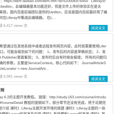
://item.taobao.com/item.htm?id=533006976450 Liferay中
keditor，此编辑器基本功能还好，但是文件上传的体验实在是太
观，国内百度前端团队提供的Ueditor，应该是国内目前最好用了编
iferay中集成此编辑器。 在L...
 6,417 views 次
阅读全文
候我们希望通过在其他系统中或者远程发布网页内容，此时就需要使用Lifer
ice接口，可能会碰到如下的问题： 1、发布后的内容是草稿状态； 2、发
t Publisher里面看到； 3、发布时后台有时候会报错； 所有的问题归
，主要是ServiceContext。核心代码如下： JournalArticleS
cleLocator = new JournalArti...
 6,981 views 次
阅读全文
教程
6.2的主题开发教程。 链接：http://study.163.com/course/introdu
05.htm#/courseDetail 教程的提纲如下，部分章节还没有完成，将于近期完
y主题介绍 课时1 Liferay主题开发环境的搭建 课时2 Liferay主题的一些
模板Layout的开发及应用 课时3 布局模板Layout的开发 课时4 复