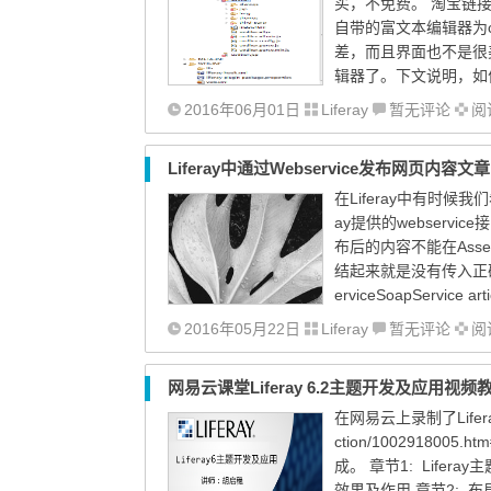
买，不免费。 淘宝链接：https
自带的富文本编辑器为c
差，而且界面也不是很美
辑器了。下文说明，如何在L
2016年06月01日
Liferay
暂无评论
阅读
Liferay中通过Webservice发布网页内容文章
在Liferay中有时
ay提供的webserv
布后的内容不能在Asse
结起来就是没有传入正确的参数
erviceSoapService arti
2016年05月22日
Liferay
暂无评论
阅读
网易云课堂Liferay 6.2主题开发及应用视频
在网易云上录制了Liferay 
ction/10029180
成。 章节1: Lifera
效果及作用 章节2: 布局