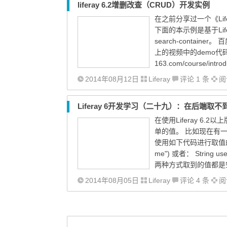
liferay 6.2增删改查（CRUD）开发实例
在之前分享过一个《Life
下面的本示例是基于Life
search-container
上的视频中的demo代码
163.com/course/introd
2014年08月12日
Liferay
评论 1 条
阅读
Liferay 6开发学习（二十九）：在后端取不
在使用Liferay 6
单的值。 比如现在有一个For
使用如下代码进行取值的时候取不到
me") 或者： String use
两种方式取到的值都是空
2014年08月05日
Liferay
评论 4 条
阅读