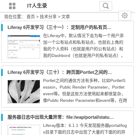
IT人生录
现在位置：
首页
>
技术分享
> 文章
Liferay 6开发学习（三十一）：定制用户的私有页与公有页
在Liferay中，默认情况下会为每一个用户添
加一个公有站点和私有站点，也就右上角的
我的个人资料（也就是用户的公有站点）和
我的Dashbord（也就是用户的私有站点），
这两个部分组成的是用户的个人站点，用户
在个人站点里面拥有管理员权限，比如页面
Liferay 6开发学习（三十）：跨页面Portlet之间的调用与数据传递
的创建、portlet增、删等。 我的个人资料：
Portlet之间的通信方法有多种，比如PortletS
是用户对外展示的内容，其他用户或不登录
ession，Public Render Parameter，Portlet
用户都可以看到，为当前用户对其他人可见
event等。但是这些方法使用起来都很复杂，
的活动内容，一般放置一些可以公开...
像Public Render Parameter和event等，在跨
页上就力所不及。 在很多时候我们要想实现P
ortlet之间的参数传递和数据共享，我最常用
服务器日志中出现大量异常：file:/wap/portal/status.jsp not found
的方法有两个： 1、通过URL传参：方法，见
Liferay版本：6.1.1 今天发现服务器portal/log
之前的博客《Liferay中通过URL传参数》 2、
s目录下面的日志中出现了大量的下面的的异
使用Portlet URL调用方法，见下文。 主要应