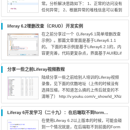
常。分析解决思路如下： 1、正常的访问没有
用场景 Portlet UR...
任何异常； 2、根据异常的堆栈信息可以看到
里面有wap的字样，怀疑是移动设备访问时出
现的，使用手机访问(Android设备)，用手机
liferay 6.2增删改查（CRUD）开发实例
版chrome、UC、QQ浏览器访问。之所以用
在之前分享过一个《Liferay6.1简单增删改查
这么多浏览器，是因为基于之前对Liferay的
示例》。那篇文章里面是基于Liferay6.1.1
了解，liferay识别是否是移动设备，主要是根
的。 下面的本示例是基于Liferay6.2.1的，内
据头信息里面的accept...
容更完善，代码更复杂点，界面基于AUI和Lif
eray的search-container。 百度网盘地址：ht
tp://pan.baidu.com/s/1eQEdlo2 本示例是网
分享一些之前Liferay视频教程
易云课堂上的视频中的demo代码，如果想看
陆续分享一些之前给别人培训的Liferay视频
详细的视频讲解，可以到网易云课堂学习： h
录像，见下面的优酷地址（上传的时候没有
ttp://study.163.com/course/introduction/668
选择压缩，不知道怎么搞的上传后就变的不
003.htm#/courseD...
清晰了） http://v.youku.com/v_show/id_XNz
U0NjEyMDE2.html?f=22678681 此系列视频
的Liferay版本是基于Liferay6.1.1，有许多内
Liferay 6开发学习（二十九）：在后端取不到form表单的值
容在6.2中也是通用的，如果想看6.2的视频请
在使用Liferay 6.2以上版本的时候，可能会碰
关注我的网易云课堂：http://study.163.com/c
到一个情况就是，在后端取不到前面的Form
ourse/courseMain.htm?courseId=668003#/