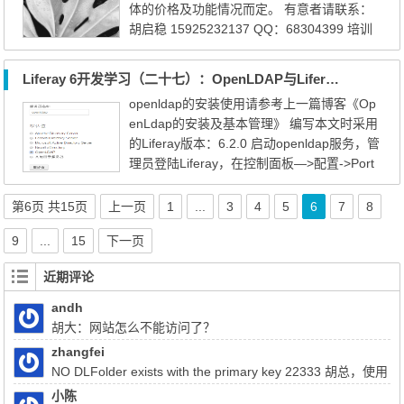
体的价格及功能情况而定。 有意者请联系：
境的配置 ...
胡启稳 15925232137 QQ：68304399 培训
内容提纳见下面（可根据实际情况定制），
版本6.2.1或6.1.1均可，培训人数无限制，培
Liferay 6开发学习（二十七）：OpenLDAP与Liferay的集成
训时长为五天，结束时提供： 1、整个培训过
openldap的安装使用请参考上一篇博客《Op
程中的屏幕录屏 2、培训过程中的讲解PPT
enLdap的安装及基本管理》 编写本文时采用
（电子版） 3、培训过程中相关的demo示例
的Liferay版本：6.2.0 启动openldap服务，管
4、结束后一个月的在线支持（QQ...
理员登陆Liferay，在控制面板—>配置->Port
al设置->认证->LDAP，点击添加，如下图所
示 填写服务器名称便于管理多个LDAP服务，
第6页 共15页
上一页
1
...
3
4
5
6
7
8
选择所用服务器 录入相应的LDAP服务器连
9
...
15
下一页
接信息： 基本供应商URL：录入ldap相对应
的服务地址，格式为ldap://ip:port 基本域名：
近期评论
使用ldap...
andh
胡大：网站怎么不能访问了？
zhangfei
NO DLFolder exists with the primary key 22333 胡总，使用
liferay上传文件报了这个错，该怎么解决
小陈