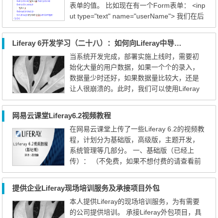
表单的值。 比如现在有一个Form表单： <inp
courseMain 如有需要视...
ut type="text" name="userName"> 我们在后
端使用如下代码进行取值的时候取不到： Stri
ng userName = request.getParameter("user
Liferay 6开发学习（二十八）：如何向Liferay中导入用户
Name") 或者： String userName = ParamUt
当系统开发完成，部署实施上线时，需要初
il.getString(request, "userName"); 我们会发
始化大量的用户数据，如果一个个的录入，
现这两种方式取到的值都是空的，而同样的
数据量少时还好，如果数据量比较大，还是
代码在6.2之...
让人很崩溃的。此时，我们可以使用Liferay
的API进行用户的导入，Liferay本身并没有提
供CSV或EXCEL的用户导入方法，需要我们
网易云课堂Liferay6.2视频教程
有一定的二次开发。 导入的方法大概有几
在网易云课堂上传了一些Liferay 6.2的视频教
种： （注意：本文的说明是基于Liferay6.2.1
程，计划分为基础版，高级版，主题开发，
的版本，其他版本可能稍有差异） 1、LDAP
系统管理等几部分。 一、基础版（已经上
的导入，就是我们在的用户在LDAP中...
传）： （不免费，如果不想付费的请查看前
面的博客，基本上内容都有） http://study.16
3.com/course/introduction/668003.htm#/cou
提供企业Liferay现场培训服务及承接项目外包
rseDetail 章节1 Liferay的基本介绍 课时1 Por
本人提供Liferay的现场培训服务，为有需要
tal的基本介绍 课时2 什么是Portlet 课时3 Life
的公司提供培训。 承接Liferay外包项目，具
ray介绍10:42 章节2 Liferay的安装和开发环