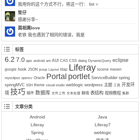
我用你的这个方式不行，将这一行： list =
(List)QueryUtil.list(q, getDialect(),start, end, false); 注释掉换成：
笙仔
list = q.list();前面的：Query q = session.createQuery(sql); 换成
感謝分享~
Query q = session.createSQLQuery(HQL).addEntity("这里是xx-
莫相离love
service.xml的名称", 类名Impl.class);就可以实现查询功能了。但是
老铁 我也遇到了相同的错误，我是
有个问题就是只能得到该类的所有属性所对应的值，其它类的值无
Liferay7.0.4+openldap2.4报的这个错，请问你解决了吗？
法获得。比如我们的sql写联查就只能得到其中一张表的数据而不是
标签
该SQL语句查询到的所有数据。求教该如何解决的好呢？
6.2
7.0
eclipse
AUI
CAS
CSS
ajax
android
ant
dialog
DynamicQuery
Liferay
hook
google
JSON
ldap
lucene
maven
jsoup
Layout
Portal
portlet
ServiceBuilder
spring
Oracle
myeclipse
opencv
weblogic
开发环
springMVC
wordpress
主题
theme
SSH
visual studio
工具
技巧
数据库
境
表结构
视频教程
插件
翻墙
文件上传
文本处理
集群
文章分类
Android
Java
Liferay
Liferay7
Spring
weblogic