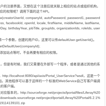
用户的注册界面，又想在这个注册后就关联上相应的站点或组织机构，
应的权限呢？调用下面的这个API。
ow(creatorUserId, companyId, autoPassword, password1, password
, facebookId, openId, locale, firstName, middleName, lastName,
yDay, birthdayYear, jobTitle, groupIds, organizationIds, roleIds, user
数，创建的用户ID，这里可以传defaultUser.getUserId()。
getDefaultUser(companyId);
添加站点等时，不会再要有相应的权限。
加，但是有时候，我们又需要在外部写一个程序，或者是通过其他的系
localhost:8080/api/axis/Portal_UserService?wsdl，这是一个
添加。其他程序可以基于这样的一个标准的WebService自己写客户端调
提供的客户端。
//sourceforge.net/projects/lportal/files/Liferay%20
ds.sourceforge.net/project/lportal/Liferay%20Portal/6.2.1%
319114139101.zip