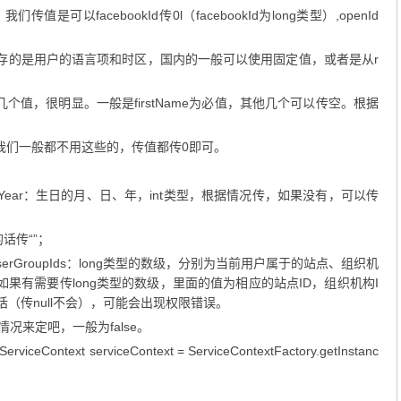
我们传值是可以facebookId传0l（facebookId为long类型）,openId
方来存的是用户的语言项和时区，国内的一般可以使用固定值，或者是从r
astName这几个值，很明显。一般是firstName为必值，其他几个可以传空。根据
和后缀。国内我们一般都不用这些的，传值都传0即可。
y, birthdayYear：生日的月、日、年，int类型，根据情况传，如果没有，可以传
的话传“”；
 roleIds, userGroupIds：long类型的数级，分别为当前用户属于的站点、组织机
如果有需要传long类型的数级，里面的值为相应的站点ID，组织机构I
（传null不会），可能会出现权限错误。
据情况来定吧，一般为false。
ontext serviceContext = ServiceContextFactory.getInstanc