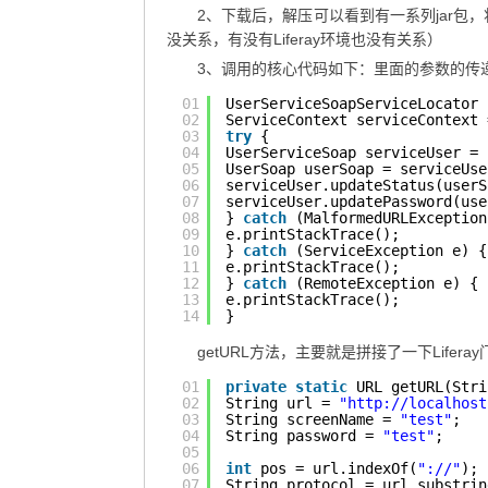
2、下载后，解压可以看到有一系列jar包，将
没关系，有没有Liferay环境也没有关系）
3、调用的核心代码如下：里面的参数的传
01
UserServiceSoapServiceLocator 
02
ServiceContext serviceContext 
03
try
{
04
UserServiceSoap serviceUser = 
05
UserSoap userSoap = serviceUse
06
serviceUser.updateStatus(userS
07
serviceUser.updatePassword(use
08
} 
catch
(MalformedURLException
09
e.printStackTrace();
10
} 
catch
(ServiceException e) {
11
e.printStackTrace();
12
} 
catch
(RemoteException e) {
13
e.printStackTrace();
14
}
getURL方法，主要就是拼接了一下Lifer
01
private
static
URL getURL(Stri
02
String url = 
"
http://localhost
03
String screenName = 
"test"
;
04
String password = 
"test"
;
05
06
int
pos = url.indexOf(
"://"
);
07
String protocol = url.substrin