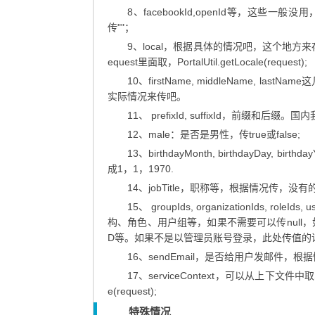
8、facebookId,openId等，这些一般没用，
传""；
9、local，根据具体的情况吧，这个地
equest里面取，PortalUtil.getLocale(request);
10、firstName, middleName, l
实际情况来传吧。
11、 prefixId, suffixId，前缀
12、male：是否是男性，传true或false;
13、birthdayMonth, birthdayDa
成1，1，1970.
14、jobTitle，职称等，根据情况传，没有
15、 groupIds, organizationIds,
构、角色、用户组等，如果不需要可以传null，
D等。如果不是以管理员账号登录，此处传值的话
16、sendEmail，是否给用户发邮件，根
17、serviceContext，可以从上下文件中取ServiceC
e(request);
特殊情况