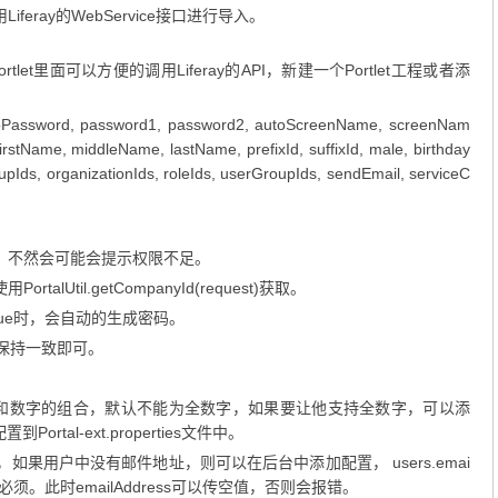
eray的WebService接口进行导入。
tlet里面可以方便的调用Liferay的API，新建一个Portlet工程或者添
toPassword, password1, password2, autoScreenName, screenNam
irstName, middleName, lastName, prefixId, suffixId, male, birthday
oupIds, organizationIds, roleIds, userGroupIds, sendEmail, serviceC
，不然会可能会提示权限不足。
alUtil.getCompanyId(request)获取。
。为true时，会自动的生成密码。
密码，保持一致即可。
是字母和数字的组合，默认不能为全数字，如果要让他支持全数字，可以添
的配置到Portal-ext.properties文件中。
填项，如果用户中没有邮件地址，则可以在后台中添加配置， users.emai
地址为非必须。此时emailAddress可以传空值，否则会报错。