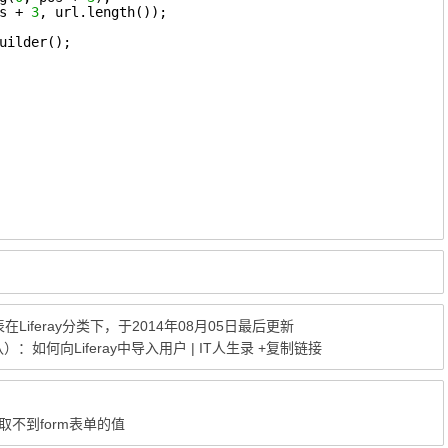
s + 
3
, url.length());
uilder();
表在
Liferay
分类下，于2014年08月05日最后更新
八）：如何向Liferay中导入用户 | IT人生录
+复制链接
端取不到form表单的值