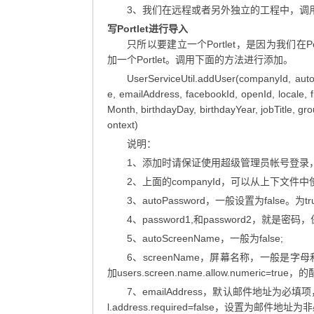
3、我们在远程或者另外独立的工程中，调用Lif
写Portlet进行导入
只所以要建立一个Portlet，是因为我们在Por
加一个Portlet。调用下面的方法进行添加。
UserServiceUtil.addUser(companyId, au
e, emailAddress, facebookId, openId, locale, f
Month, birthdayDay, birthdayYear, jobTitle, gr
ontext)
说明：
1、添加时请保证使用超级管理员帐号登录
2、上面的companyId，可以从上下文件中使用Port
3、autoPassword，一般设置为false
4、password1,和password2，就是
5、autoScreenName，一般为false;
6、screenName，屏幕名称，一般
加users.screen.name.allow.numeric=true，
7、emailAddress，默认邮件地址为必
l.address.required=false，设置为邮件