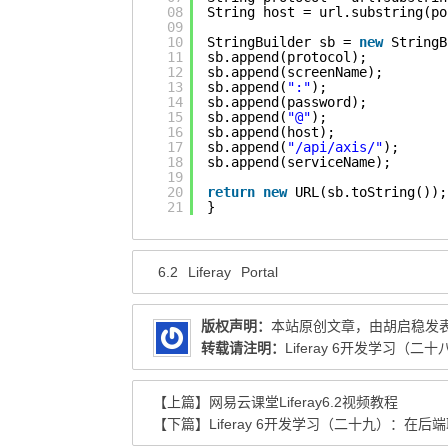
08
String host = url.substring(po
09
10
StringBuilder sb = 
new
StringB
11
sb.append(protocol);
12
sb.append(screenName);
13
sb.append(
":"
);
14
sb.append(password);
15
sb.append(
"@"
);
16
sb.append(host);
17
sb.append(
"/api/axis/"
);
18
sb.append(serviceName);
19
20
return
new
URL(sb.toString());
21
}
6.2
Liferay
Portal
版权声明：
本站原创文章，由
胡启稳
发
转载请注明：
Liferay 6开发学习（二十
【上篇】
网易云课堂Liferay6.2视频教程
【下篇】
Liferay 6开发学习（二十九）：在后