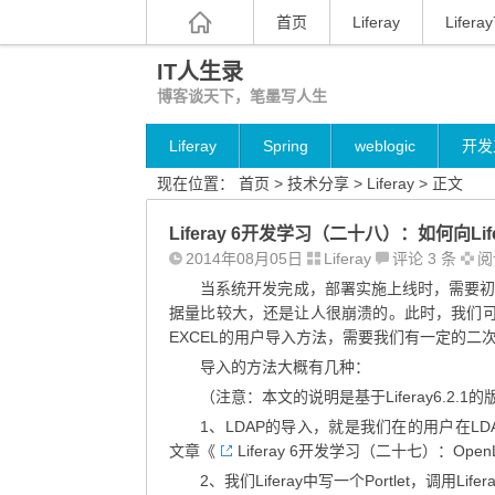
首页
Liferay
Liferay
IT人生录
博客谈天下，笔墨写人生
Liferay
Spring
weblogic
开发
现在位置：
首页
>
技术分享
>
Liferay
> 正文
Liferay 6开发学习（二十八）：如何向Li
2014年08月05日
Liferay
评论 3 条
阅读
当系统开发完成，部署实施上线时，需要
据量比较大，还是让人很崩溃的。此时，我们可以使用L
EXCEL的用户导入方法，需要我们有一定的二
导入的方法大概有几种：
（注意：本文的说明是基于Liferay6.2
1、LDAP的导入，就是我们在的用户在LDA
文章《
Liferay 6开发学习（二十七）：OpenL
2、我们Liferay中写一个Portlet，调用Lif