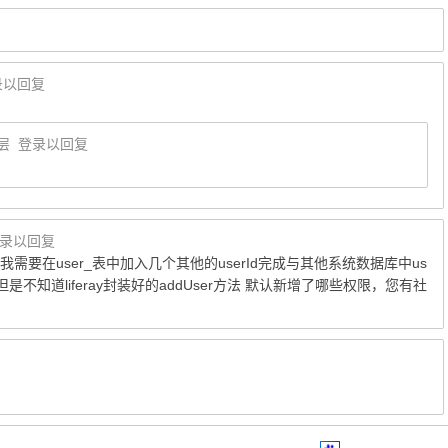
录以回复
层
登录以回复
录以回复
需要在user_表中加入几个其他的userId完成与其他系统数据库中us
是不知道liferay封装好的addUser方法 默认新增了哪些权限，您有社