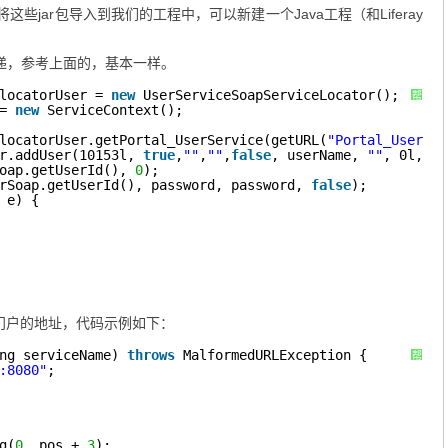
这些jar包导入到我们的工程中，可以新建一个Java工程（和Liferay
递，参考上面的，基本一样。
locatorUser = 
new
UserServiceSoapServiceLocator();
帮
助
= 
new
ServiceContext();
locatorUser.getPortal_UserService(getURL(
"Portal_UserSer
r.addUser(10153l, 
true
,
""
,
""
,
false
, userName, 
""
, 0l,
""
,
oap.getUserId(), 
0
);
rSoap.getUserId(), password, password, 
false
);
 e) {
ay门户的地址，代码示例如下：
ng serviceName) 
throws
MalformedURLException {
帮
助
:8080
"
;
g(
0
, pos + 
3
);