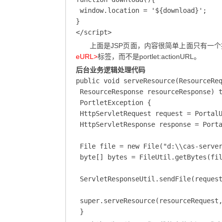
 window.location = '${download}';

}

</script>
上面是JSP页面，内容很简单上面只有一
eURL>
标签，而不是portlet:actionURL。
后台业务逻辑处理代码
public void serveResource(ResourceReq
 ResourceResponse resourceResponse) t
 PortletException {

 HttpServletRequest request = PortalU
 HttpServletResponse response = Porta
 File file = new File("d:\\cas-server
 byte[] bytes = FileUtil.getBytes(fil
 ServletResponseUtil.sendFile(request
 super.serveResource(resourceRequest,
 }