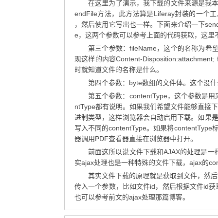
在这里为了演示，我下载的文件来源是我本地的一个
endFile方法，此方法算是Liferay封装的一个
，然后使用它写出也一样。下面来介绍一下sendFile
e，这两个参数可以参考上面的代码获取，这里
第三个参数：fileName，这个的名称为
现这样的内容Content-Disposition:attachme
时就知道文件的名称是什么。
第四个参数：byte数组的文件体。这个没
第五个参数：contentType，这个参数是用来
ntType都有说明。如果我们希望文件能够直接下载
进制类型，这样浏览器会自动启用下载。如果
写入不同的contentType。如果将conte
器调用PDF查看器直接在浏览器中打开。
前面这所以说文件下载和AJAX的处理是一样
实ajax处理也是一种特殊的文件下载，ajax的conten
其实文件下载的原理就是获取到文件，然后将
传入一个参数，比如文件id，然后根据文件id获
也可以参考前文的ajax处理那篇博客。