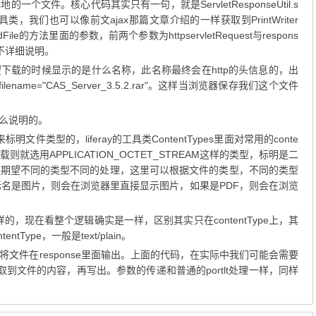
文件。核心代码其实只有一句，就是ServletResponseUtil.s
工具类，我们也可以像前文ajax那篇文章介绍的一样获取到PrintWriter
的方法里面的参数，前两个参数为httpservletRequest与respons
不详细说明。
希望下载的时候显示的是什么名称，此名称最终会在http的头信息的，出
nt; filename="CAS_Server_3.5.2.rar"。这样当浏览器保存我们这个文件
什么说明的。
标明文件类型的，liferay的工具类ContentTypes里面对常用的conte
则就选用APPLICATION_OCTET_STREAM这样的类型，标明是二
是期望不同的类型不同的处理，这里可以根据文件的类型，不同的类型
ntType标名是图片，则会在浏览器里直接显示图片，如果是PDF，则会在浏览
的，现在看整个逻辑确实是一样，区别其实只在contentType上，其
tType，一般是text/plain。
文件在response里面输出。上面的代码，在实际中我们可能会需要
取到文件的内容，再写出。参数的传递和普通的portlt处理一样，同样