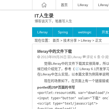
首页
Liferay
Liferay
IT人生录
博客谈天下，笔墨写人生
Liferay
Spring
weblogic
开发
现在位置：
首页
>
技术分享
>
Liferay
> 正文
liferay中的文件下载
2013年09月26日
Liferay
评论 6 条
阅读
觉得Liferay中的文件下载其实很简单，
候已经介绍完了，参考《
Liferay 6.1开发
在Liferay中怎么实现，以本篇文章为例简单说
现在的场景如下，在页面上有一个链接接或
portlet的JSP页面的书写
<portlet:resourceURL var="download"/>
<input type="button" value="下载" oncl
<script type="text/javascript">

function download(){
