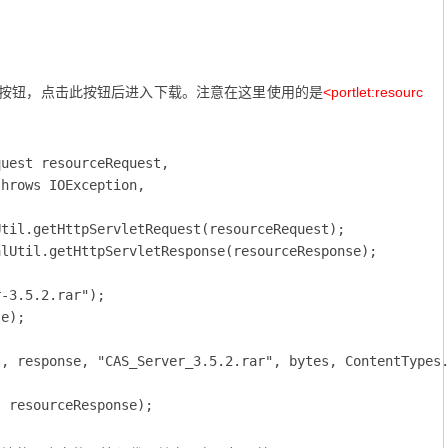
个按钮，点击此按钮后进入下载。注意在这里使用的是
<portlet:resourc
uest resourceRequest,

hrows IOException,

til.getHttpServletRequest(resourceRequest);

lUtil.getHttpServletResponse(resourceResponse);

-3.5.2.rar");

e);

, response, "CAS_Server_3.5.2.rar", bytes, ContentTypes.
 resourceResponse);
