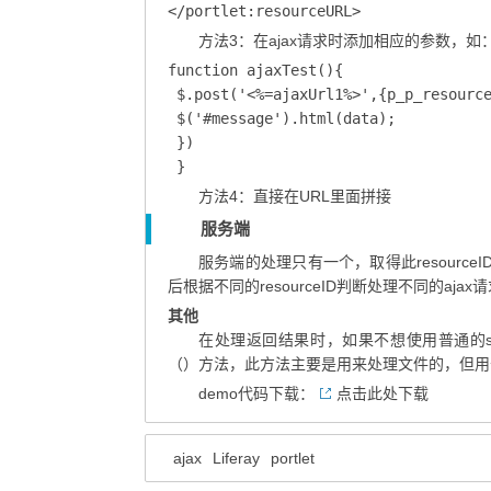
</portlet:resourceURL>
方法3：在ajax请求时添加相应的参数，如
function ajaxTest(){

 $.post('<%=ajaxUrl1%>',{p_p_resource
 $('#message').html(data);

 })

 }
方法4：直接在URL里面拼接
服务端
服务端的处理只有一个，取得此resourceID，方法为Str
后根据不同的resourceID判断处理不同的aj
其他
在处理返回结果时，如果不想使用普通的servlet的处
（）方法，此方法主要是用来处理文件的，但用于
demo代码下载：
点击此处下载
ajax
Liferay
portlet