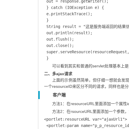
 out = response.getWriter();

 } catch (IOException e) {

 e.printStackTrace();

 }

 String result = "这是服务端返回的结果信
 out.println(result);

 out.flush();

 out.close();

 super.serveResource(resourceRequest,
 }
可以看到其实和普通的servlet处理基本上
二、多ajax请求
上面的示例虽然简单，但仔细一想就会发现
一个resourceID来区分不同的请求，同样也
客户端
方法1：在resourceURL里面添加一个属性id,如<portl
方法2：在rsourceURL里面添加一个参数
<portlet:resourceURL var="ajaxUrl1">

 <portlet:param name="p_p_resource_id