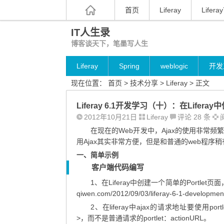
首页
Liferay
Liferay
IT人生录
博客谈天下，笔墨写人生
Liferay
Spring
weblogic
开发
现在位置：
首页
>
技术分享
>
Liferay
> 正文
Liferay 6.1开发学习（十）：在Liferay中
2012年10月21日
Liferay
评论 28 条
阅
在现在的Web开发中，Ajax的使用非常频繁
用Ajax其实非常方便，但是和普通的web程序
一、简单示例
客户端代码编写
1、在Liferay中创建一个简单的Portlet页
qiwen.com/2012/09/03/liferay-6-1-development-
2、在liferay中ajax的请求地址要使用portlet:r
>，而不是普通请求的portlet：actionURL。