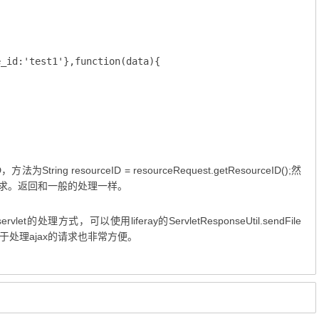
：
_id:'test1'},function(data){

ing resourceID = resourceRequest.getResourceID();然
ax请求。返回和一般的处理一样。
理方式，可以使用liferay的ServletResponseUtil.sendFile
处理ajax的请求也非常方便。