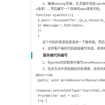
3、编辑view.jsp页面，在页面中添加<portlet:r
x请求），然后编写一个简单的ajax请求代码。
function ajaxTest(){

 $.post('<%=ajaxUrl%>',{p_p_resource_
 $('#message').html(data);

 })

 }
这个代码的意思就是请求一下服务端，然后将得
4、这样客户端的代码就是编写完成。具体
服务端代码编写
1、在portlet的控制类中重写serveResour
2、在此方法中添加相应的处理类，此处的处理
@Override

 public void serveResource(ResourceRe
response.setContentType("text/html;ch
 PrintWriter out = null;

 try {
