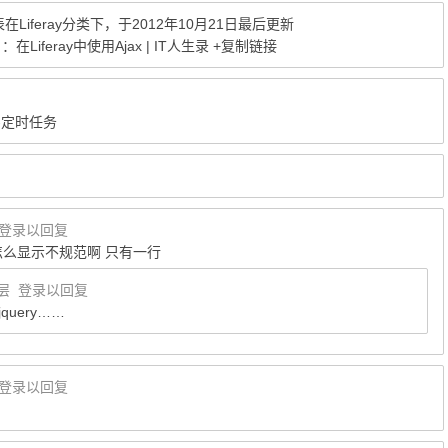
表在
Liferay
分类下，于2012年10月21日最后更新
：在Liferay中使用Ajax | IT人生录
+复制链接
器-定时任务
登录以回复
s 里面怎么显示不规范啊 只有一行
层
登录以回复
uery……
登录以回复