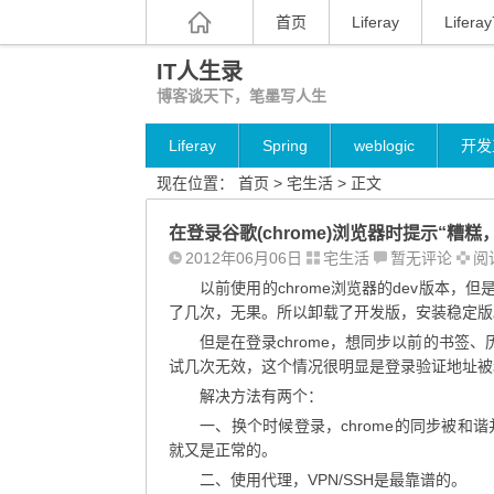
首页
Liferay
Liferay
IT人生录
博客谈天下，笔墨写人生
Liferay
Spring
weblogic
开发
现在位置：
首页
>
宅生活
> 正文
在登录谷歌(chrome)浏览器时提示“糟糕
2012年06月06日
宅生活
暂无评论
阅读
以前使用的chrome浏览器的dev版本，但
了几次，无果。所以卸载了开发版，安装稳定版
但是在登录chrome，想同步以前的书签
试几次无效，这个情况很明显是登录验证地址被
解决方法有两个：
一、换个时候登录，chrome的同步被
就又是正常的。
二、使用代理，VPN/SSH是最靠谱的。