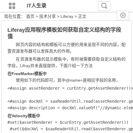
IT人生录
现在位置：
首页
>
技术分享
>
Liferay
> 正文
Liferay应用程序模板如何获取自定义结构的字段
值
网页内容的结构和模板可以方便的用来呈现不同的内容，配
置资源发布器可以发挥具大的作用。
在资源发布器的显示模板中，有时候需要获取自定义结构的
字段，Lifray并未直接提供，下面介绍一下方法
在FreeMarker模板中
使用如下的代码即可，其中@name=是相应字段的名称，
<#assign assetRenderer = curEntry.getAssetRenderer()>
<#assign docXml = saxReaderUtil.read(assetRenderer.ge
<#assign description = docXml.valueOf("//dynamic-ele
在Velocity模板中
#set($assetRenderer = $curEntry.getAssetRenderer())

 #set($docXml = $saxReaderUtil.read($assetRenderer.ge