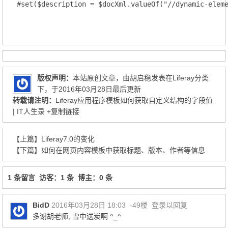
 #set($description = $docXml.valueOf("//dynamic-elem
版权声明：
本站原创文章，由
胡启稳
发表在
Liferay
分类
下，于2016年03月28日最后更新
转载请注明：
Liferay应用程序模板如何获取自定义结构的字段值
| IT人生录
+复制链接
【上篇】
Liferay7.0的变化
【下篇】
如何在网页内容模板中获取标题、版本、作者等信息
1 条留言 访客：1 条 博主：0 条
BidD
2016年03月28日 18:03
-49楼
登录以回复
多谢胡老师, 雪中送炭啊 ^_^