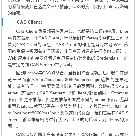
用系统集成
》在这篇文章中就基于CAS的接口实际了Liferay密码
的加密。
CAS Client：
CAS Client 负责部署在客户端，也就是待认证的应用，Lifer
ay其实就是一个CAS Client，所以我们在liferay的jar包里面可以
看到CAS Client的jar包，CAS Client 的作用是当对本地 Web 应
用的受保护资源有访问请求，并且需要对请求进行身份认证时，
Web 应用不再接受任何的用户名密码等类似的 Credentials ，而
是重定向到 CAS Server 进行认证。
回到Liferay与CAS的整合，当我们整合成功之后，我们在浏
览器里面输入http://localhost:8080/c/portal/login这样的登录地
址，或者访问一个需要登录才能访问的页面时，会跳转到CAS S
erver（前面说了CAS Server可以和Liferay部署到同一个tomcat
下面--但是不推荐，但是更推荐部署成不同的tomcat下面，尤其
推荐和Liferay就不部署在一个服务器上）上的登录地址，如：htt
p://localhost:8020/cas/login类似这样的页面，我们需要在CAS S
erver上输入帐号密码进行认证，认证成功后返回到Liferay的页
面上。
CAS怎么判断用户有没有登录呢？CAS Client与Liferay或业