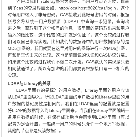
还是以我们与Liferay整合为例子，当用户登录的时候，跳转
到了cas的登录界面比如：http://localhost:8020/cas/login，这个
时候用户输入了帐号密码，CAS接收到此帐号密码的时候，根据
帐号名称从统一用户数据源（LDAP）中查询一条记录，查询出
来之后，获取到了这个帐号的信息，将里面的密码取出来和用户
输入的做比较，这个比较的过程就是认证了，这个比较的过程我
们可以自己来写实现，比如我们的数据源中的用户数据保存的是
MD5加密的，我们就要在这里对用户的密码进行一次MD5加密，
再和是查询出来的比较。这也是前面说的认证和CAS协议分离。
如果这个比较的过程我们不做二次开发，CAS默认的实现是只要
相同就通过了，所以有加密的我们都要再根据接口写一下相应的
实现。
LDAP与Liferay的关系
LDAP里面存的是标准的用户数据，Liferay里面的用户应该
从LDAP里面导入。所以LDAP里面的用户数据和Liferay里面的用
户数据的基础属性是相同的，我们在LDAP里面的配置就是配置
将LDAP的数据导入到Liferay里面来。当我们在liferay里面编辑一
条用户数据的时候，在保存成功后也会同步到LDAP里面（可以
配置为是否开启，一般统一用户的时候只允许一个地方写数据，
其他的节点都是只读数据）。