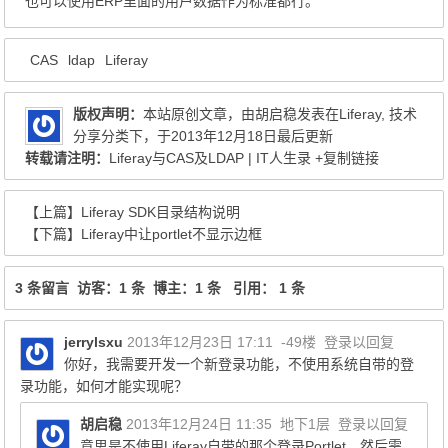
也可以使用ERP里面的用户数据作为标准都行。
CAS
ldap
Liferay
版权声明：
本站原创文章，由
胡启稳
发表在
Liferay
,
技术
分享
分类下，于2013年12月18日最后更新
转载请注明：
Liferay与CAS及LDAP | IT人生录
+复制链接
【上篇】
Liferay SDK目录结构说明
【下篇】
Liferay中让portlet不显示边框
3 条留言 访客：1 条 博主：1 条 引用： 1 条
jerrylsxu
2013年12月23日 17:11
-49楼
登录以回复
你好，我需要开发一个新登录功能，不使用系统自带的登
录功能，如何才能实现呢？
胡启稳
2013年12月24日 11:35
地下1层
登录以回复
意思是不使用Liferay自带的那个登录Portlet，然后需