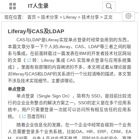
IT人生录
现在位置：
首页
>
技术分享
>
Liferay
>
技术分享
> 正文
Liferay与CAS及LDAP
CAS与LDAP是Liferay实现单点登录时经常会用到的东西，
本篇文章分享一下个人对Liferay、CAS、LDAP等三者之间的联
系与集成。在前面转载过一篇发表在IBM的开发者技术社区网站
的文章《
转：Liferay 集成 CAS 实现单点登录与应用系统集
成
》，里面有些原理的内容阐述的不多，本文将试着从理论层面
对liferay与CAS和LDAP的关系进行一个比较清晰的描述，本文暂
不涉及技术实现细节，主要讲理论。
单点登录
单点登录（Single Sign On），简称为 SSO，是目前比较流
行的企业业务整合的解决方案之一。SSO的定义是在多个应用系
统中，用户只需要登录一次就可以访问所有相互信任的应用系
统。（
百度百科
）
随着企业信息化的发展，在一个企业中经常会碰到一个业务
人员需要登录多个业务系统，比如OA、HR、ERP、CRM、EA
M、EIP等，业务人员对此烦不胜烦，同时对企业的安全、管理