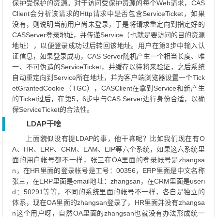
保护受保护的资源。对于访问受保护资源的每个Web请求，CAS
Client会分析该请求的Http请求中是否包含ServiceTicket，如果
没有，则说明当前用户尚未登录，于是将请求重定向到指定好的
CASServer登录地址，并传递Service（也就是要访问的目的资源
地址），以便登录成功过后转回该地址。用户在第3步中输入认
证信息，如果登录成功，CAS Server随机产生一个相当长度、唯
一、不可伪造的ServiceTicket，并缓存以待将来验证，之后系统
自动重定向到Service所在地址，并为客户端浏览器设置一个Tick
etGrantedCookie（TGC），CASClient在拿到Service和新产生
的Ticket过后，在第5，6步中与CAS Server进行身份合适，以确
保ServiceTicket的合法性。
LDAP干啥
上面貌似没有提LDAP的事，他干嘛呢？比如我们现在有O
A、HR、ERP、CRM、EAM、EIP等六个系统，如果这六系统里
面的用户帐号都不一样，张三在OA里面的登录帐号是zhangsa
n，在HR里面的登录帐号是工号：00356，ERP里面是中文名称
张三，在ERP里面是email地址：zhangsan，在CRM里面是useri
d：50291等等，不同的系统里面的帐号不一样，各自是独立的
体系，现在OA里面的zhangsan登录了，HR里面并没有zhangsa
n这个用户呀，自然OA里面的zhangsan也就没有办法形成统一