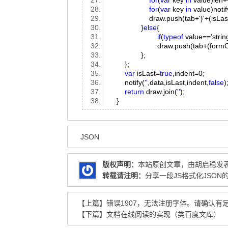
for
(
var
key
in
value)len
for
(
var
key
in
value)notif
draw.push(tab+'}'+(isLast?line
}
else
{
if
(
typeof
value=='strin
draw.push(tab+(formObj
};
};
var
isLast=
true
,indent=0;
notify(
''
,data,isLast,indent,
false
return
draw.join(
''
);
}
JSON
版权声明：
本站原创文章，由
胡启稳
发
转载请注明：
分享一段JS格式化JSON的代
【上篇】
错误1907，无法注册字体。请确认
【下篇】
文档在线阅读的实现（类百度文库）