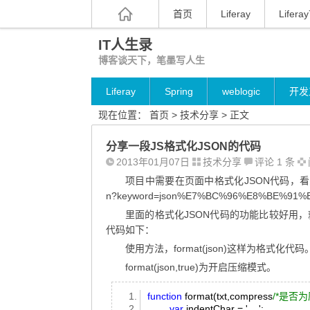
首页
Liferay
Liferay
IT人生录
博客谈天下，笔墨写人生
Liferay
Spring
weblogic
开发
现在位置：
首页
>
技术分享
> 正文
分享一段JS格式化JSON的代码
2013年01月07日
技术分享
评论 1 条
项目中需要在页面中格式化JSON代码，
n?keyword=json%E7%BC%96%E8%BE%91%
里面的格式化JSON代码的功能比较好用
代码如下：
使用方法，format(json)这样为格式化代码
format(json,true)为开启压缩模式。
function
format(txt,compress
/*是否为
var
indentChar = ' ';