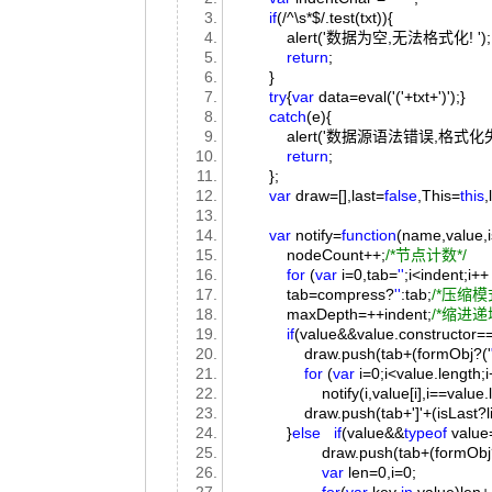
if
(/^\s*$/.test(txt)){
alert('数据为空,无法格式化! '
return
;
}
try
{
var
data=eval('('+txt+')');}
catch
(e){
alert('数据源语法错误,格式化失败! 错误信
return
;
};
var
draw=[],last=
false
,This=
this
var
notify=
function
(name,value,i
nodeCount++;
/*节点计数*/
for
(
var
i=0,tab=
''
;i<indent;i+
tab=compress?
''
:tab;
/*压缩模
maxDepth=++indent;
/*缩进递
if
(value&&value.constructor==
draw.push(tab+(formObj?('
for
(
var
i=0;i<value.length
notify(i,value[i],i==value.len
draw.push(tab+']'+(isLast?line:(
}
else
if
(value&&
typeof
value=
draw.push(tab+(formObj?
var
len=0,i=0;