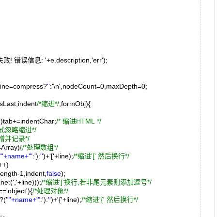
);
息: '+e.description,'err');
,line=compress?
''
:'\n',nodeCount=0,maxDepth=0;
sLast,indent
/*缩进*/
,formObj){
+ )tab+=indentChar;
/* 缩进HTML */
式忽略缩进*/
增并记录*/
Array){
/*处理数组*/
"'+name+'"
:'):
''
)+'['+line);
/*缩进'[' 然后换行*/
;i++)
gth-1,indent,
false
);
','+line)));
/*缩进']'换行,若非尾元素则添加逗号*/
='object'){
/*处理对象*/
('
"'+name+'"
:'):
''
)+'{'+line);
/*缩进'{' 然后换行*/