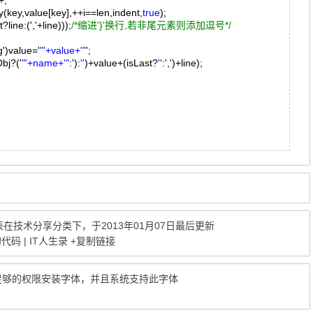
++;
y(key,value[key],++i==len,indent,
true
);
:(','+line)));
/*缩进'}'换行,若非尾元素则添加逗号*/
g')value='
"'+value+'"
';
?('
"'+name+'"
:'):
''
)+value+(isLast?
''
:',')+line);
);
表在
技术分享
分类下，于2013年01月07日最后更新
码 | IT人生录
+复制链接
有足够的权限安装字体，并且系统支持此字体