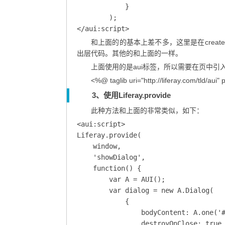
            }

        );

</aui:script>
和上面的的基本上差不多，这里是在creat
出层代码。其他的和上面的一样。
上面使用的是aui标签，所以需要在页中引
<%@ taglib uri="http://liferay.com/tld/aui" 
3、使用Liferay.provide
此种方法和上面的非常类似，如下：
<aui:script>

Liferay.provide(

    window,

    'showDialog',

    function() {

        var A = AUI();

        var dialog = new A.Dialog(

            {

                bodyContent: A.one('#
                destroyOnClose: true,