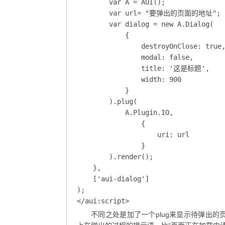
        var A = AUI();

        var url= "要弹出的页面的地址";

        var dialog = new A.Dialog(

            {

                destroyOnClose: true,
                modal: false,

                title: '这是标题',

                width: 900

            }

        ).plug(

            A.Plugin.IO,

                {

                    uri: url

                }

        ).render();

    },

    ['aui-dialog']

);

</aui:script>
不同之处是加了一个plug来显示待弹出的页面