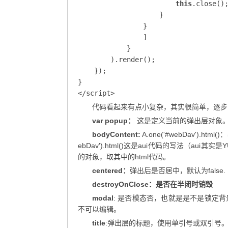
this
.close();
                    }

                }

                ]

            }

        ).render();

    });

}

</script>
代码看起来有点小复杂，其实很简单，逐步
var popup：
这是定义当前的弹出层对象。在其
bodyContent:
A.one('#webDav').
ebDav').html()这是aui代码的写法（au
的对象，取其中的html代码。
centered：
弹出后是否居中，默认为false.
destroyOnClose：是否在半闭时销毁
modal
: 是否模态否，也就是是不是锁定背景是否
不可以编辑。
title
:弹出层的标题，使用单引号或双引号