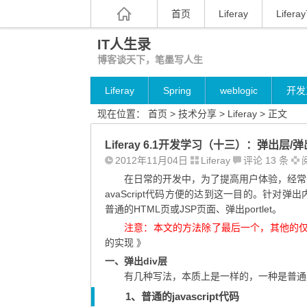
首页
Liferay
Liferay
IT人生录
博客谈天下，笔墨写人生
Liferay
Spring
weblogic
开发
现在位置：
首页
>
技术分享
>
Liferay
> 正文
Liferay 6.1开发学习（十三）：弹出层
2012年11月04日
Liferay
评论 13 条
阅
在日常的开发中，为了提高用户体验，经常会使
avaScript代码方便的达到这一目的。针对
普通的HTML页或JSP页面、弹出portlet。
注意：本文的方法除了最后一个，其他的仅在
的实现
》
一、弹出div层
有几种写法，本质上是一样的，一种是普通的Ja
1、普通的javascript代码