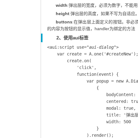
width
:弹出层的宽度，必须为数字，不能
height
:弹出层的高度，如果不写为自适应
buttons
:在弹出层上面定义的按钮。非必须
的内容为按钮的显示值，handler为绑定的方法
2、使用aui标签
<aui:script use=
"aui-dialog"
>

    var create = A.one('#createNew');
        create.on(

            'click',

            function(event) {

                var popup = new A.Dia
                    {

                        bodyContent: 
                        centered: tru
                        modal: true,

                        title: '弹出
                        width: 500

                    }

                ).render();
