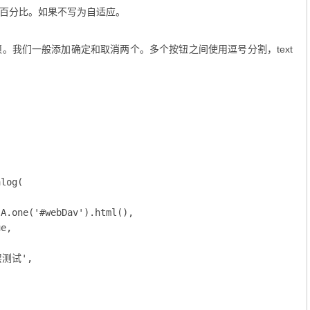
用百分比。如果不写为自适应。
。
。我们一般添加确定和取消两个。多个按钮之间使用逗号分割，text


log(

A.one('#webDav').html(),

e,

层测试',
