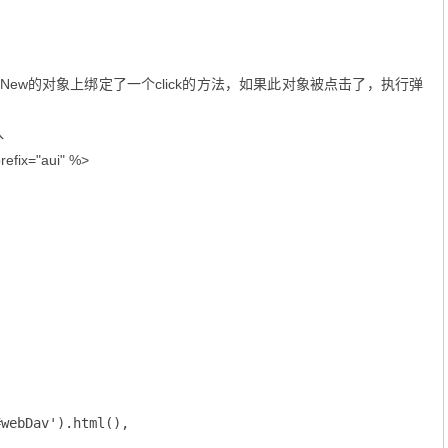
eNew的对象上绑定了一个click的方法，如果此对象被点击了，执行弹
入
prefix="aui" %>
webDav').html(),


