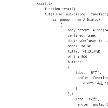
<script>

function
 test(){

    AUI().use('aui-dialog', 
function
(
var
 popup = 
new
 A.Dialog(

            {

                bodyContent: A.one('#
                centered: 
true
,

                destroyOnClose: true,
                modal: 
false
,

                title: '弹出层测试',

                width: 500,

                buttons: [

                {

                    label: '确定',

                    handler: 
functio
                        alert('点击了
                    }

                },{

                    label:'取消',

                    handler:
function
(