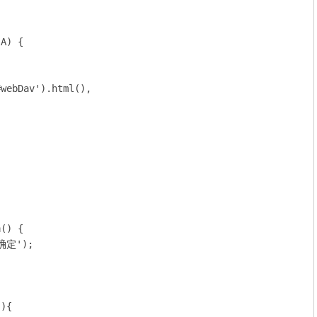
A) {

webDav').html(),



n
() {

确定');

){
