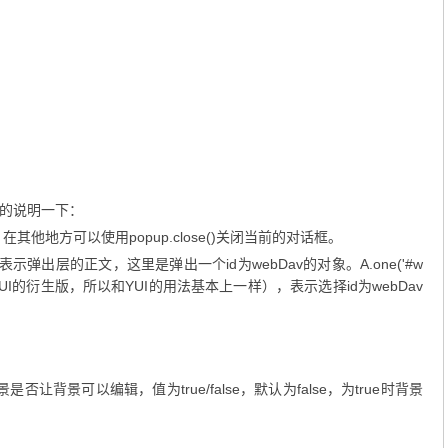


的说明一下：
他地方可以使用popup.close()关闭当前的对话框。
html()：表示弹出层的正文，这里是弹出一个id为webDav的对象。A.one('#w
i其实是YUI的衍生版，所以和YUI的用法基本上一样），表示选择id为webDav
让背景可以编辑，值为true/false，默认为false，为true时背景
。