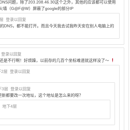
S问题，除了203.208.46.30这个之外，其他的应该都可以使用
（G@F@W）屏蔽了google的部分IP
2层
登录以回复
的DNS，都不能打开。而且今天我去试我昨天安在别人电脑上的
登录以回复
还是不行啊！好烦躁，以前存的几百个坐标难道就这样没了～
下2层
登录以回复
下3层
登录以回复
更新都要改一次地址，这个地址是怎么来的呀？
地下4层