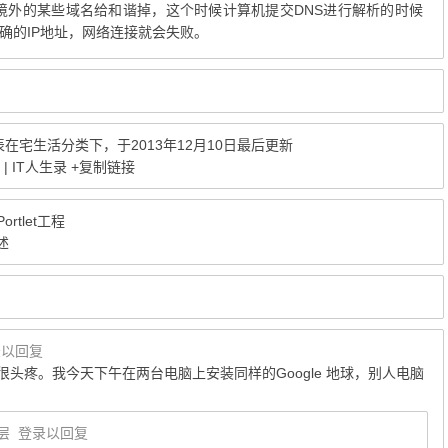
境外的某些域名给和谐掉，这个时候计算机提交DNS进行解析的时候
确的IP地址，网络连接就会失败。
表在
宅生活
分类下，于2013年12月10日最后更新
 | IT人生录
+复制链接
rtlet工程
简述
录以回复
头疼。我今天下午在两台电脑上安装同样的Google 地球，别人电脑
层
登录以回复