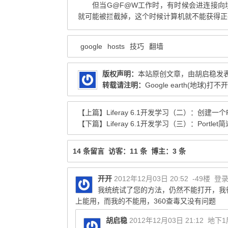
但当G@F@W工作时，有时候会进连接向
就可能被拦截掉，这个时候计算机就不能获得正
google
hosts
技巧
翻墙
版权声明：
本站原创文章，由
胡启稳
发
转载请注明：
Google earth(地球)打不开
【上篇】
Liferay 6.1开发学习（二）：创建一个Po
【下篇】
Liferay 6.1开发学习（三）：Portlet
14 条留言 访客：11 条 博主：3 条
开开
2012年12月03日 20:52
-49楼
登
我统统试了您的方法，仍然不能打开，我很
上能用，而我的不能用，360查毒又没有问题
胡启稳
2012年12月03日 21:12
地下1