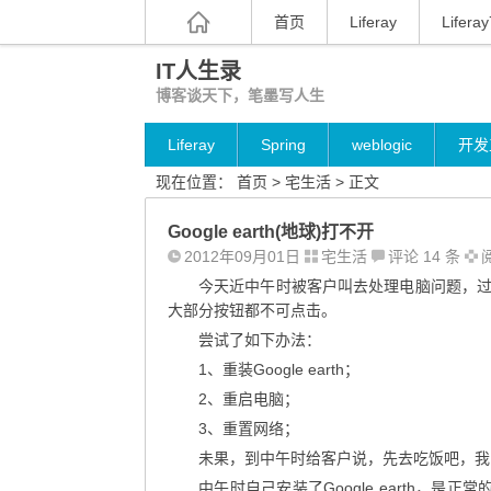
首页
Liferay
Liferay
IT人生录
博客谈天下，笔墨写人生
Liferay
Spring
weblogic
开发
现在位置：
首页
>
宅生活
> 正文
Google earth(地球)打不开
2012年09月01日
宅生活
评论 14 条
阅
今天近中午时被客户叫去处理电脑问题，过去一
大部分按钮都不可点击。
尝试了如下办法：
1、重装Google earth；
2、重启电脑；
3、重置网络；
未果，到中午时给客户说，先去吃饭吧，我
中午时自己安装了Google earth，是