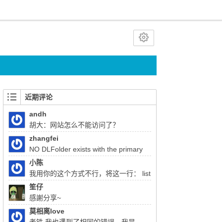
近期评论
andh
胡大：网站怎么不能访问了？
zhangfei
NO DLFolder exists with the primary
key 22333 胡总，使用liferay上传文件报了这
小陈
个错，该怎么解决
我用你的这个方式不行，将这一行： list
= (List)QueryUtil.list(q, getDialect(),start, end,
笙仔
false); 注释掉换成：list = q.list();前面的：
感謝分享~
Query q = session.createQuery(sql); 换成
莫相离love
Query q =