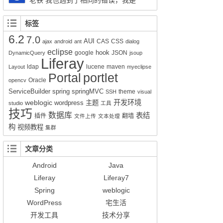
老铁 我也遇到了相同的错误，我是
session.createSQLQuery(HQL).addEntity("这
Liferay7.0.4+openldap2.4报的这个错，请问你
里是xx-service.xml的名称", 类名Impl.class);就
解决了吗？
标签
可以实现查询功能了。但是有个问题就是只能
6.2
7.0
得到该类的所有属性所对应的值，其它类的值
AUI
CAS
CSS
ajax
android
ant
dialog
无法获得。比如我们的sql写联查就只能得到其
eclipse
hook
google
JSON
DynamicQuery
jsoup
Liferay
中一张表的数据而不是该SQL语句查询到的所
ldap
lucene
maven
Layout
myeclipse
有数据。求教该如何解决的好呢？
Portal
portlet
Oracle
opencv
ServiceBuilder
spring
springMVC
theme
SSH
visual
weblogic
开发环境
wordpress
主题
studio
工具
技巧
数据库
表结
插件
翻墙
文件上传
文本处理
构
视频教程
集群
文章分类
Android
Java
Liferay
Liferay7
Spring
weblogic
WordPress
宅生活
开发工具
技术分享