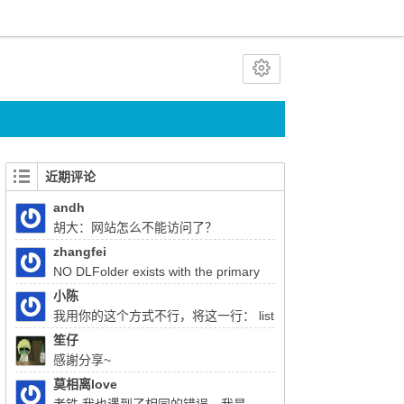
近期评论
andh
胡大：网站怎么不能访问了？
zhangfei
NO DLFolder exists with the primary
key 22333 胡总，使用liferay上传文件报了这
小陈
个错，该怎么解决
我用你的这个方式不行，将这一行： list
= (List)QueryUtil.list(q, getDialect(),start, end,
笙仔
false); 注释掉换成：list = q.list();前面的：
感謝分享~
Query q = session.createQuery(sql); 换成
莫相离love
Query q =