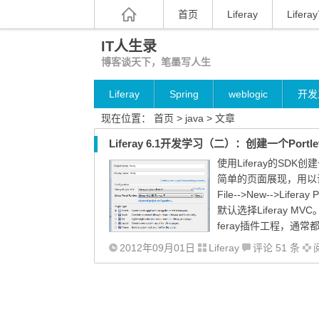
首页
Liferay
Liferay
IT人生录
博客谈天下，笔墨写人生
Liferay
Spring
weblogic
开发
现在位置：
首页
> java > 文章
Liferay 6.1开发学习（二）：创建一个Portl
使用Liferay的SDK
简单的页面展现，用以说明Po
File-->New-->Lif
默认选择Liferay MV
feray插件工程，通常都是指
2012年09月01日
Liferay
评论 51 条
阅