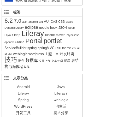
老铁 我也遇到了相同的错误，我是
session.createSQLQuery(HQL).addEntity("这
Liferay7.0.4+openldap2.4报的这个错，请问你
里是xx-service.xml的名称", 类名Impl.class);就
解决了吗？
标签
可以实现查询功能了。但是有个问题就是只能
6.2
7.0
得到该类的所有属性所对应的值，其它类的值
AUI
CAS
CSS
ajax
android
ant
dialog
无法获得。比如我们的sql写联查就只能得到其
eclipse
hook
google
JSON
DynamicQuery
jsoup
Liferay
中一张表的数据而不是该SQL语句查询到的所
ldap
lucene
maven
Layout
myeclipse
有数据。求教该如何解决的好呢？
Portal
portlet
Oracle
opencv
ServiceBuilder
spring
springMVC
theme
SSH
visual
weblogic
开发环境
wordpress
主题
studio
工具
技巧
数据库
表结
插件
翻墙
文件上传
文本处理
构
视频教程
集群
文章分类
Android
Java
Liferay
Liferay7
Spring
weblogic
WordPress
宅生活
开发工具
技术分享