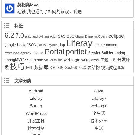
Query q = session.createSQLQuery(HQL).addEntity("这里是xx-
莫相离love
service.xml的名称", 类名Impl.class);就可以实现查询功能了。但是
老铁 我也遇到了相同的错误，我是
有个问题就是只能得到该类的所有属性所对应的值，其它类的值无
Liferay7.0.4+openldap2.4报的这个错，请问你解决了吗？
法获得。比如我们的sql写联查就只能得到其中一张表的数据而不是
标签
该SQL语句查询到的所有数据。求教该如何解决的好呢？
6.2
7.0
eclipse
AUI
CAS
CSS
ajax
android
ant
dialog
DynamicQuery
Liferay
hook
google
JSON
ldap
lucene
maven
jsoup
Layout
Portal
portlet
ServiceBuilder
spring
Oracle
myeclipse
opencv
weblogic
开发环
springMVC
wordpress
主题
theme
SSH
visual studio
工具
技巧
数据库
境
表结构
视频教程
插件
翻墙
文件上传
文本处理
集群
文章分类
Android
Java
Liferay
Liferay7
Spring
weblogic
WordPress
宅生活
开发工具
技术分享
搜索引擎
生活