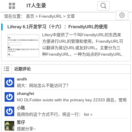
IT人生录
现在位置：
首页
> FriendlyURL > 文章
Liferay 6.1开发学习（十六）：FriendlyURL的使用
Lifery中提供了一个叫FriendlyURL的东西来
方便进行URL的管理和使用，FriendlyURL可
以翻译为易记URL或友好URL。主要分为三
种FriendlyURL，一种为站点的FriendlyURL,
一种为页面的FriendlyURL，一种为Portlet的
FriendlyURL。 站点的FriendlyURL Liferay的
近期评论
页面URL一般为/web/xxx/xxx，其中web后面
andh
的即为站点的名称，如默认的为guest。站点
胡大：网站怎么不能访问了？
的FriendlyURL可以在管理-->站点设置-->基
本信息-->站点URL--&...
zhangfei
NO DLFolder exists with the primary key 22333 胡总，使用
liferay上传文件报了这个错，该怎么解决
小陈
我用你的这个方式不行，将这一行： list =
(List)QueryUtil.list(q, getDialect(),start, end, false); 注释掉换成：
笙仔
list = q.list();前面的：Query q = session.createQuery(sql); 换成
感謝分享~