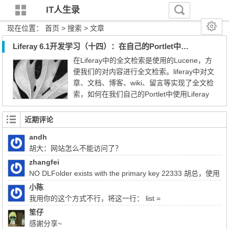
IT人生录
现在位置：
首页
> 搜索 > 文章
Liferay 6.1开发学习（十四）：在自己的Portlet中使用Liferay的全文检索
在Liferay中的全文检索是使用的Lucene，方
便我们的对内容进行全文检索。liferay中对文
章、文档、博客、wiki、留言等实现了全文检
索，如何在我们自己的Portlet中使用Liferay
的全文检索呢？ 实例场景如下： 我们自己实
现了一个CMS，没有使用Liferay中的Journal
近期评论
类，比如存放新闻的类叫做CmsArticle。我们
andh
现在需要对这个新闻进行全文检索，可以检
胡大：网站怎么不能访问了？
索新闻正文、标题、摘要、作者等，同时可
以进行范围搜索，如只搜...
zhangfei
NO DLFolder exists with the primary key 22333 胡总，使用
liferay上传文件报了这个错，该怎么解决
小陈
我用你的这个方式不行，将这一行： list =
(List)QueryUtil.list(q, getDialect(),start, end, false); 注释掉换成：
笙仔
list = q.list();前面的：Query q = session.createQuery(sql); 换成
感謝分享~