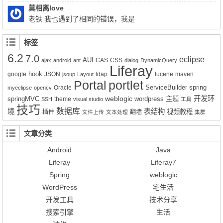
Query q = session.createSQLQuery(HQL).addEntity("这里是xx-
莫相离love
service.xml的名称", 类名Impl.class);就可以实现查询功能了。但是
老铁 我也遇到了相同的错误，我是
有个问题就是只能得到该类的所有属性所对应的值，其它类的值无
Liferay7.0.4+openldap2.4报的这个错，请问你解决了吗？
法获得。比如我们的sql写联查就只能得到其中一张表的数据而不是
标签
该SQL语句查询到的所有数据。求教该如何解决的好呢？
6.2
7.0
eclipse
AUI
CAS
CSS
ajax
android
ant
dialog
DynamicQuery
Liferay
hook
google
JSON
ldap
lucene
maven
jsoup
Layout
Portal
portlet
ServiceBuilder
spring
Oracle
myeclipse
opencv
weblogic
开发环
springMVC
wordpress
主题
theme
SSH
visual studio
工具
技巧
数据库
境
表结构
视频教程
插件
翻墙
文件上传
文本处理
集群
文章分类
Android
Java
Liferay
Liferay7
Spring
weblogic
WordPress
宅生活
开发工具
技术分享
搜索引擎
生活