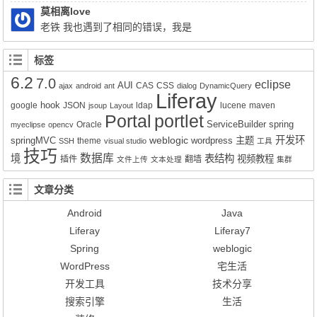
Query q = session.createSQLQuery(HQL).addEntity("这里是xx-
莫相离love
service.xml的名称", 类名Impl.class);就可以实现查询功能了。但是
老铁 我也遇到了相同的错误，我是
有个问题就是只能得到该类的所有属性所对应的值，其它类的值无
Liferay7.0.4+openldap2.4报的这个错，请问你解决了吗？
法获得。比如我们的sql写联查就只能得到其中一张表的数据而不是
标签
该SQL语句查询到的所有数据。求教该如何解决的好呢？
6.2
7.0
eclipse
AUI
CAS
CSS
ajax
android
ant
dialog
DynamicQuery
Liferay
hook
google
JSON
ldap
lucene
maven
jsoup
Layout
Portal
portlet
ServiceBuilder
spring
Oracle
myeclipse
opencv
weblogic
开发环
springMVC
wordpress
主题
theme
SSH
visual studio
工具
技巧
数据库
境
表结构
视频教程
插件
翻墙
文件上传
文本处理
集群
文章分类
Android
Java
Liferay
Liferay7
Spring
weblogic
WordPress
宅生活
开发工具
技术分享
搜索引擎
生活