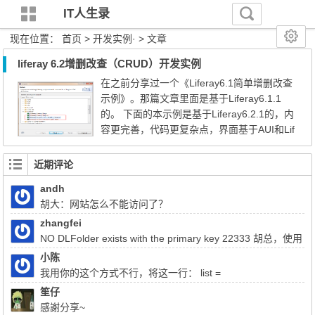
IT人生录
现在位置：
首页
> 开发实例· > 文章
liferay 6.2增删改查（CRUD）开发实例
在之前分享过一个《Liferay6.1简单增删改查
示例》。那篇文章里面是基于Liferay6.1.1
的。 下面的本示例是基于Liferay6.2.1的，内
容更完善，代码更复杂点，界面基于AUI和Lif
eray的search-container。 百度网盘地址：ht
tp://pan.baidu.com/s/1eQEdlo2 本示例是网
近期评论
易云课堂上的视频中的demo代码，如果想看
andh
详细的视频讲解，可以到网易云课堂学习： h
胡大：网站怎么不能访问了？
ttp://study.163.com/course/introduction/668
003.htm#/courseD...
zhangfei
NO DLFolder exists with the primary key 22333 胡总，使用
liferay上传文件报了这个错，该怎么解决
小陈
我用你的这个方式不行，将这一行： list =
(List)QueryUtil.list(q, getDialect(),start, end, false); 注释掉换成：
笙仔
list = q.list();前面的：Query q = session.createQuery(sql); 换成
感謝分享~