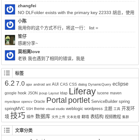
个个人感觉算是不...
zhangfei
NO DLFolder exists with the primary key 22333 胡总，使用
liferay上传文件报了这个错，该怎么解决
小陈
我用你的这个方式不行，将这一行： list =
(List)QueryUtil.list(q, getDialect(),start, end, false); 注释掉换成：
笙仔
list = q.list();前面的：Query q = session.createQuery(sql); 换成
感謝分享~
Query q = session.createSQLQuery(HQL).addEntity("这里是xx-
莫相离love
service.xml的名称", 类名Impl.class);就可以实现查询功能了。但是
老铁 我也遇到了相同的错误，我是
有个问题就是只能得到该类的所有属性所对应的值，其它类的值无
Liferay7.0.4+openldap2.4报的这个错，请问你解决了吗？
法获得。比如我们的sql写联查就只能得到其中一张表的数据而不是
标签
该SQL语句查询到的所有数据。求教该如何解决的好呢？
6.2
7.0
eclipse
AUI
CAS
CSS
ajax
android
ant
dialog
DynamicQuery
Liferay
hook
google
JSON
ldap
lucene
maven
jsoup
Layout
Portal
portlet
ServiceBuilder
spring
Oracle
myeclipse
opencv
weblogic
开发环
springMVC
wordpress
主题
theme
SSH
visual studio
工具
技巧
数据库
境
表结构
视频教程
插件
翻墙
文件上传
文本处理
集群
文章分类