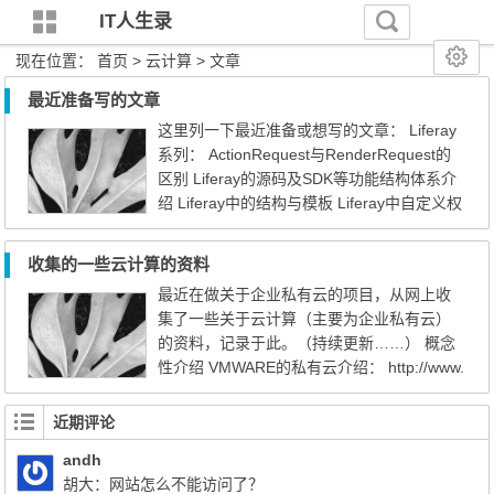
IT人生录
现在位置：
首页
> 云计算 > 文章
最近准备写的文章
这里列一下最近准备或想写的文章： Liferay
系列： ActionRequest与RenderRequest的
区别 Liferay的源码及SDK等功能结构体系介
绍 Liferay中的结构与模板 Liferay中自定义权
限 在Liferay中使用Struts2开发Portlet Liferay
的优化与精简 云计算系列： 什么是云计算 Ia
收集的一些云计算的资料
aS、PaaS、SaaS CloudFoundry简介
最近在做关于企业私有云的项目，从网上收
集了一些关于云计算（主要为企业私有云）
的资料，记录于此。（持续更新……） 概念
性介绍 VMWARE的私有云介绍： http://www.
vmware.com/cn/cloud-computing/private-clo
ud.html IBM的云计算介绍： http://www.ibm.
近期评论
com/developerworks/cn/cloud/cloudbasic.ht
andh
ml 微软的云计算介绍： http://technet.micros
胡大：网站怎么不能访问了？
oft.com/zh-cn/cloud/private-cloud 上面这几